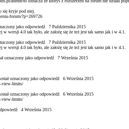
ds.pl/admin/to oznacza że któryś z rozszerzeń na forum nie działa pop
 się kryje pod niej.
esieniu-forum/?p=269726
znaczony jako odpowiedź
7 Października 2015
w wersji 4.0 tak było, ale założę się że też jest tak samo jak i w 4.1.
znaczony jako odpowiedź
7 Października 2015
w wersji 4.0 tak było, ale założę się że też jest tak samo jak i w 4.1.
ał oznaczony jako odpowiedź
7 Września 2015
ostał oznaczony jako odpowiedź
6 Września 2015
-view-limits/
ostał oznaczony jako odpowiedź
6 Września 2015
-view-limits/
 odpowiedź
4 Września 2015