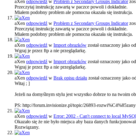
aXen
odpowiedź
w
Problem z Secondary Groups Indicator
zos
Przeczytaj instrukcję zawartą w paczce powoli i dokładnie.
Miałem podobny problem ale pomocna okazała się instrukcja.
aXen
odpowiedź
w
Problem z Secondary Groups Indicator
zos
Przeczytaj instrukcję zawartą w paczce powoli i dokładnie.
Miałem podobny problem ale pomocna okazała się instrukcja.
aXen
odpowiedź
w
Import obrazków
został oznaczony jako 
Wgraj je przez ftp a nie przeglądarkę.
aXen
odpowiedź
w
Import obrazków
został oznaczony jako 
Wgraj je przez ftp a nie przeglądarkę.
aXen
odpowiedź
w
Brak opisu działu
został oznaczony jako 
Witaj ; ]
Jeżeli na domyślnym stylu jest wszystko dobrze to na twoim 
PS: http://forum.invisionize.pl/topic/26893-rozwi%C4%85zan
aXen
odpowiedź
w
Error: 2002 - Can't connect to local MySQL
Okazało się że nie było miejsca aby baza danych funkcjonował
Rozwiązany.