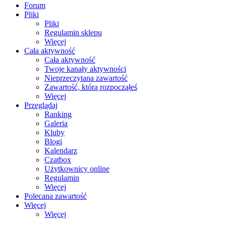
Forum
Pliki
Pliki
Regulamin sklepu
Więcej
Cała aktywność
Cała aktywność
Twoje kanały aktywności
Nieprzeczytana zawartość
Zawartość, którą rozpocząłeś
Więcej
Przeglądaj
Ranking
Galeria
Kluby
Blogi
Kalendarz
Czatbox
Użytkownicy online
Regulamin
Więcej
Polecana zawartość
Więcej
Więcej