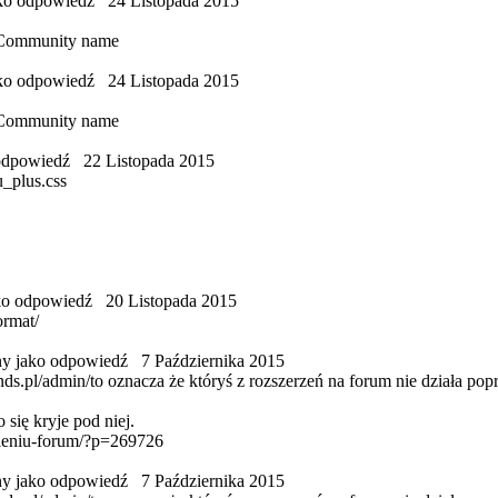
ako odpowiedź
24 Listopada 2015
 Community name
ako odpowiedź
24 Listopada 2015
 Community name
 odpowiedź
22 Listopada 2015
_plus.css
ako odpowiedź
20 Listopada 2015
ormat/
ny jako odpowiedź
7 Października 2015
ds.pl/admin/to oznacza że któryś z rozszerzeń na forum nie działa pop
 się kryje pod niej.
esieniu-forum/?p=269726
ny jako odpowiedź
7 Października 2015