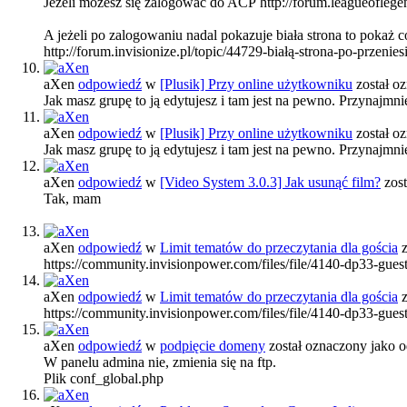
Jeżeli możesz się zalogować do ACP http://forum.leagueoflegen
A jeżeli po zalogowaniu nadal pokazuje biała strona to pokaż co
http://forum.invisionize.pl/topic/44729-białą-strona-po-przeni
aXen
odpowiedź
w
[Plusik] Przy online użytkowniku
został o
Jak masz grupę to ją edytujesz i tam jest na pewno. Przynajmniej 
aXen
odpowiedź
w
[Plusik] Przy online użytkowniku
został o
Jak masz grupę to ją edytujesz i tam jest na pewno. Przynajmniej 
aXen
odpowiedź
w
[Video System 3.0.3] Jak usunąć film?
zost
Tak, mam
aXen
odpowiedź
w
Limit tematów do przeczytania dla gościa
z
https://community.invisionpower.com/files/file/4140-dp33-guest
aXen
odpowiedź
w
Limit tematów do przeczytania dla gościa
z
https://community.invisionpower.com/files/file/4140-dp33-guest
aXen
odpowiedź
w
podpięcie domeny
został oznaczony jako
W panelu admina nie, zmienia się na ftp.
Plik conf_global.php