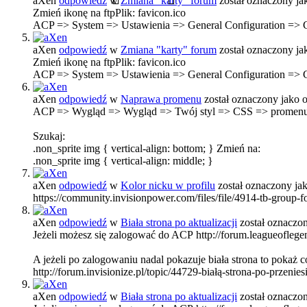
aXen
odpowiedź
w
Zmiana "karty" forum
został oznaczony j
Zmień ikonę na ftpPlik: favicon.ico
ACP => System => Ustawienia => General Configuration =>
aXen
odpowiedź
w
Zmiana "karty" forum
został oznaczony j
Zmień ikonę na ftpPlik: favicon.ico
ACP => System => Ustawienia => General Configuration =>
aXen
odpowiedź
w
Naprawa promenu
został oznaczony jako
ACP => Wygląd => Wygląd => Twój styl => CSS => promenu
Szukaj:
.non_sprite img { vertical-align: bottom; } Zmień na:
.non_sprite img { vertical-align: middle; }
aXen
odpowiedź
w
Kolor nicku w profilu
został oznaczony j
https://community.invisionpower.com/files/file/4914-tb-group-f
aXen
odpowiedź
w
Biała strona po aktualizacji
został oznaczo
Jeżeli możesz się zalogować do ACP http://forum.leagueoflegen
A jeżeli po zalogowaniu nadal pokazuje biała strona to pokaż co
http://forum.invisionize.pl/topic/44729-białą-strona-po-przeni
aXen
odpowiedź
w
Biała strona po aktualizacji
został oznaczo