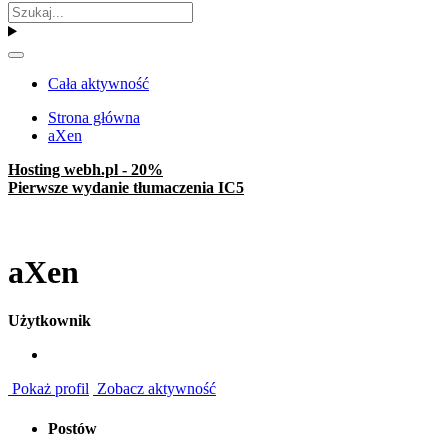
Cała aktywność
Strona główna
aXen
Hosting webh.pl - 20%
Pierwsze wydanie tłumaczenia IC5
aXen
Użytkownik
Pokaż profil
Zobacz aktywność
Postów