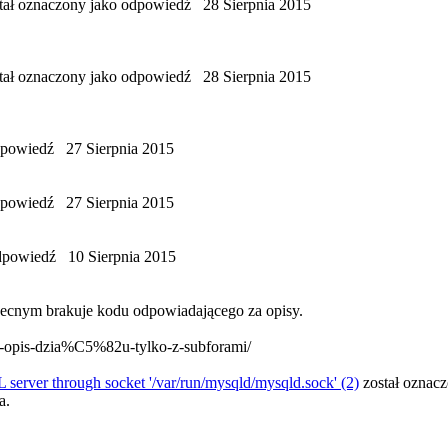
tał oznaczony jako odpowiedź
28 Sierpnia 2015
tał oznaczony jako odpowiedź
28 Sierpnia 2015
odpowiedź
27 Sierpnia 2015
odpowiedź
27 Sierpnia 2015
odpowiedź
10 Sierpnia 2015
obecnym brakuje kodu odpowiadającego za opisy.
y-opis-dzia%C5%82u-tylko-z-subforami/
 server through socket '/var/run/mysqld/mysqld.sock' (2)
został oznac
a.