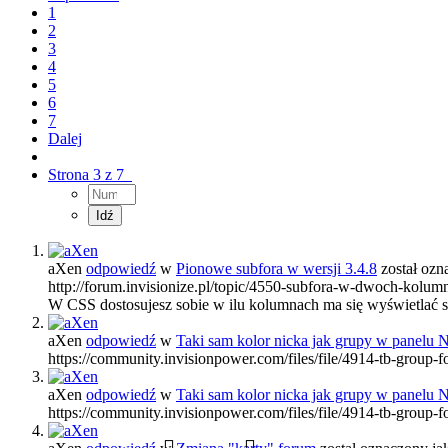
1
2
3
4
5
6
7
Dalej
Strona 3 z 7
aXen
odpowiedź
w
Pionowe subfora w wersji 3.4.8
został oz
http://forum.invisionize.pl/topic/4550-subfora-w-dwoch-kolum
W CSS dostosujesz sobie w ilu kolumnach ma się wyświetlać s
aXen
odpowiedź
w
Taki sam kolor nicka jak grupy w panelu N
https://community.invisionpower.com/files/file/4914-tb-group-f
aXen
odpowiedź
w
Taki sam kolor nicka jak grupy w panelu N
https://community.invisionpower.com/files/file/4914-tb-group-f