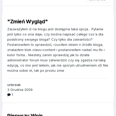
"Zmień Wygląd"
Zauważyłem iż na blogu jest dostępna taka opcja... Pytanie
jest tylko co ona daje, czy można napisać całego css'a dla
podstrony swojego bloga? Czy tylko dla zawartości?
Postanowiłem to sprawdzić, rzuciłem okiem n źródło bloga,
znalazłem blok class=content i postanowiłem nadać mu tło i
kolor fonta... Niestety zanim sprawdzę jak to działa
administrator forum musi zatwierdzić czy się zgadza na taką
edycję, co imo jest lekkim, jak nie sporym utrudnieniem xD Nie
można sobie ot, tak po prostu zmie
unbreak
3 Grudnia 2009
1
Pierwszy Wpis