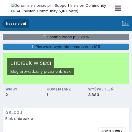
Nasze blogi
Hosting webh.pl - 20%
Pierwsze wydanie tłumaczenia IC5
unbreak w sieci
Blog prowadzony przez
unbreak
WPISY
KOMENTARZ
WYŚWIETLEŃ
2
1
3 883
O BLOGU
Blok unbreak-a
SORTUJ WG