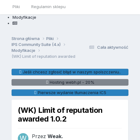
Pliki
Regulamin sklepu
Modyfikacje
Strona główna
Pliki
IPS Community Suite (4.x)
Cała aktywność
Modyfikacje
(WK) Limit of reputation awarded
Jeśli chcesz zgłosić błąd w naszym spolszczeniu..
Hosting webh.pl - 20%
Pierwsze wydanie tłumaczenia IC5
(WK) Limit of reputation
awarded 1.0.2
Przez
Weak.