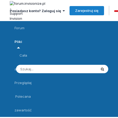
Zarejestruj się
Posiadasz konto? Zaloguj się
Forum
Pliki
Cała
aktywność
Przeglądaj
Polecana
zawartość