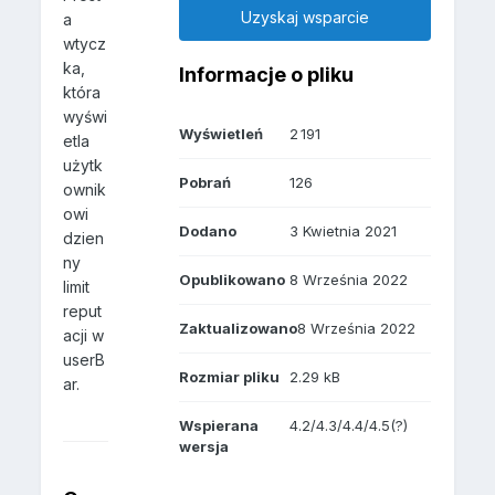
Uzyskaj wsparcie
a
wtycz
ka,
Informacje o pliku
która
wyświ
Wyświetleń
2 191
etla
użytk
Pobrań
126
ownik
owi
Dodano
3 Kwietnia 2021
dzien
ny
Opublikowano
8 Września 2022
limit
reput
Zaktualizowano
8 Września 2022
acji w
userB
Rozmiar pliku
2.29 kB
ar.
Wspierana
4.2/4.3/4.4/4.5(?)
wersja