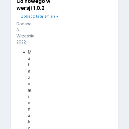
Co nowego w
wersji
1.0.2
Zobacz listę zmian
Dodano
8
Września
2022
M
a
ł
a
z
a
m
i
a
n
a
k
o