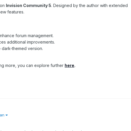
g on
Invision Community 5
. Designed by the author with extended
 new features.
 enhance forum management.
ces additional improvements.
ve dark-themed version.
ning more, you can explore further
here
.
ian