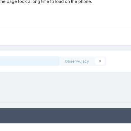
e the page took a long time to load on the phone.
Obserwujący
0