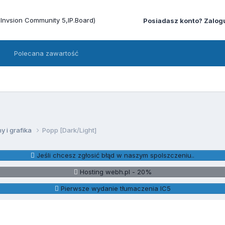
Posiadasz konto? Zalog
Polecana zawartość
y i grafika
Popp [Dark/Light]
Jeśli chcesz zgłosić błąd w naszym spolszczeniu..
Hosting webh.pl - 20%
Pierwsze wydanie tłumaczenia IC5