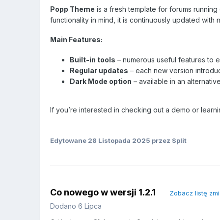
Popp Theme
is a fresh template for forums runnin
functionality in mind, it is continuously updated with
Main Features:
Built-in tools
– numerous useful features to
Regular updates
– each new version introdu
Dark Mode option
– available in an alternati
If you’re interested in checking out a demo or lear
Edytowane
28 Listopada 2025
przez Split
Co nowego w wersji
1.2.1
Zobacz listę zm
Dodano
6 Lipca