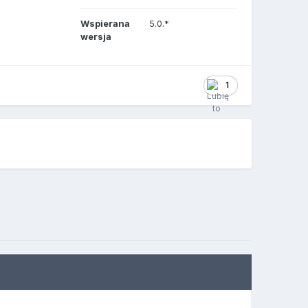
Wspierana
5.0.*
wersja
1