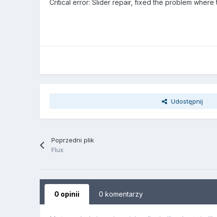
Critical error: Slider repair, fixed the problem wher
Udostępnij
Poprzedni plik
Flux
0 opinii
0 komentarzy