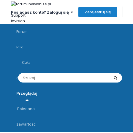
Zarejestruj się
Posiadasz konto? Zaloguj się
Forum
Pliki
Cała
aktywność
Przeglądaj
Polecana
zawartość