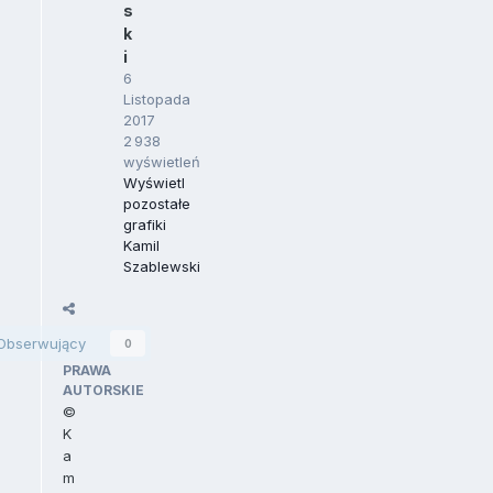
s
k
i
6
Listopada
2017
2 938
wyświetleń
Wyświetl
pozostałe
grafiki
Kamil
Szablewski
Udostępnij
Obserwujący
0
PRAWA
AUTORSKIE
©
K
a
m