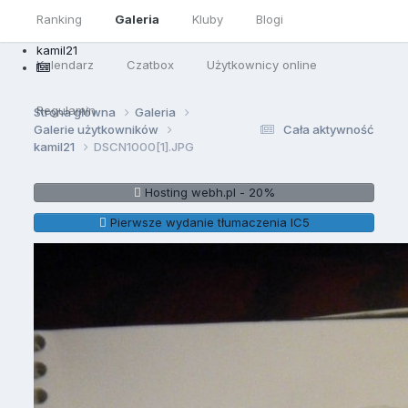
Ranking
Galeria
Kluby
Blogi
kamil21
Kalendarz
Czatbox
Użytkownicy online
Regulamin
Strona główna
Galeria
Galerie użytkowników
Cała aktywność
kamil21
DSCN1000[1].JPG
Hosting webh.pl - 20%
Pierwsze wydanie tłumaczenia IC5