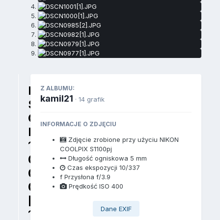
D
Z ALBUMU:
kamil21
· 14 grafik
S
C
INFORMACJE O ZDJĘCIU
N
Zdjęcie zrobione przy użyciu
NIKON
1
COOLPIX S1100pj
0
Długość ogniskowa
5 mm
Czas ekspozycji
10/337
0
f
Przysłona
f/3.9
0
Prędkość ISO
400
[
Dane EXIF
1