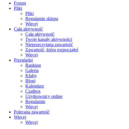
Forum
Pliki
Pliki
Regulamin sklepu
Więcej
Cała aktywność
Cała aktywność
Twoje kanały aktywności
Nieprzeczytana zawartość
Zawartość, którą rozpocząłeś
Więcej
Przeglądaj
Ranking
Galeria
Kluby
Blogi
Kalendarz
Czatbox
Użytkownicy online
Regulamin
Więcej
Polecana zawartość
Więcej
Więcej