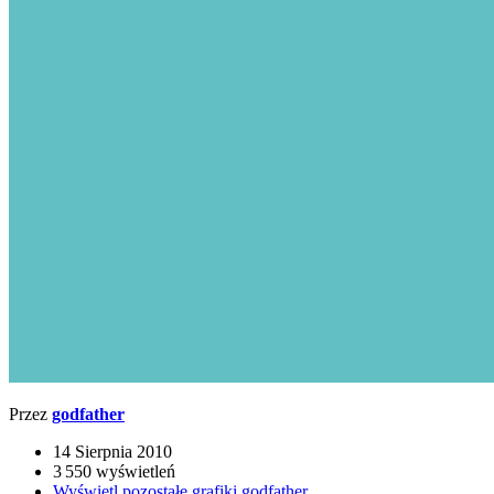
Przez
godfather
14 Sierpnia 2010
3 550 wyświetleń
Wyświetl pozostałe grafiki godfather