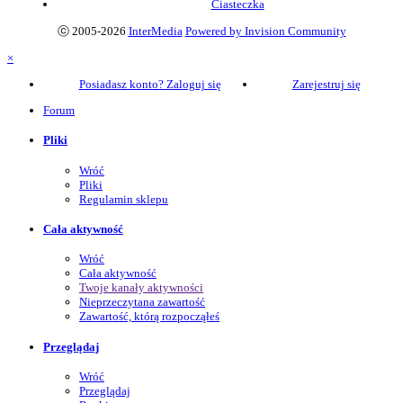
Ciasteczka
ⓒ 2005-2026
InterMedia
Powered by Invision Community
×
Posiadasz konto? Zaloguj się
Zarejestruj się
Forum
Pliki
Wróć
Pliki
Regulamin sklepu
Cała aktywność
Wróć
Cała aktywność
Twoje kanały aktywności
Nieprzeczytana zawartość
Zawartość, którą rozpocząłeś
Przeglądaj
Wróć
Przeglądaj