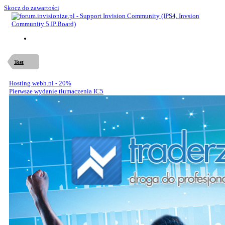
Skocz do zawartości
Test
Hosting webh.pl - 20%
Pierwsze wydanie tłumaczenia IC5