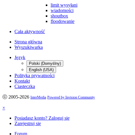
limit wysyłani
wiadomości
shoutbox
floodowanie
Cała aktywność
Strona główna
Wyszukiwarka
Język
Polski (Domyślny)
English (USA)
Polityka prywatności
Kontakt
Ciasteczka
ⓒ 2005-2026
InterMedia
Powered by Invision Community
×
Posiadasz konto? Zaloguj się
Zarejestruj się
Forum