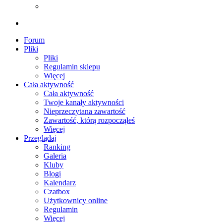
Forum
Pliki
Pliki
Regulamin sklepu
Więcej
Cała aktywność
Cała aktywność
Twoje kanały aktywności
Nieprzeczytana zawartość
Zawartość, którą rozpocząłeś
Więcej
Przeglądaj
Ranking
Galeria
Kluby
Blogi
Kalendarz
Czatbox
Użytkownicy online
Regulamin
Więcej