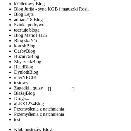
k'Otletowy Blog
Blog Jurija - syna KGB i matuszki Rosji
Blog Lejta
adrian218 Blog
Sztuka podrywu
teeztuje bloga.
Blog Mario14125
Blog skaY'a
koreshBlog
QasbyBlog
Huzar76Blog
ZbyszekkBlog
HeadBlog
DynlothBlog
interNECIK
testowy
Zagadki i quizy
BłażejBlog
Droga...
aLEX1234Blog
Przemyślenia z natchnienia
Przemyślenia z natchnienia
test
Klub mistrzów Blog