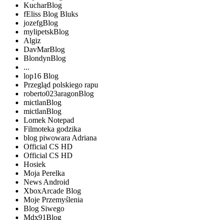
KucharBlog
fEliss Blog Bluks
jozefgBlog
mylipetskBlog
Algiz
DavMarBlog
BlondynBlog
...
lop16 Blog
Przegląd polskiego rapu
roberto023aragonBlog
mictlanBlog
mictlanBlog
Lomek Notepad
Filmoteka godzika
blog piwowara Adriana
Official CS HD
Official CS HD
Hosiek
Moja Perelka
News Android
XboxArcade Blog
Moje Przemyślenia
Blog Siwego
Mdx91Blog