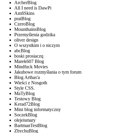
ArcherBlog
All I need is DawPi
AmfiSkins
pratBlog
CzeroBlog
MounthainsBlog
Przemyślenia godzika
oliver design
O wszystkim i o niczym
abcBlog
boski prosiaczq
Marek607 Blog
Mindfuck Movies
Jakubowe rozmyślania o tym forum
Blog Arthas'a
Wieści z Nosgoth
Style CSS.
MaTyBlog
Testowy Blog
Kerad72Blog
Mini blog informatyczny
SoczekBlog
olejeismary
BartmanTestBlog
ZbychuBlog