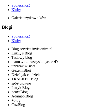
Społeczność
Kluby
Galerie użytkowników
Blogi
Społeczność
Kluby
Blog serwisu invisionize.pl
LukiQ's Blog
Testowy blog
matma4u - i wszystko jasne :D
unbreak w sieci
Gexem Blog
Dzień jak co dzień...
TRACKER Blog
sp69 bloguje
Patryk Blog
neoxsBlog
AdampolBlog
+blog
CxzBlog