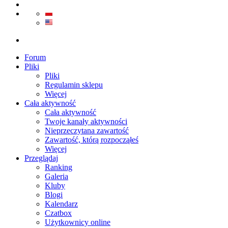
Forum
Pliki
Pliki
Regulamin sklepu
Więcej
Cała aktywność
Cała aktywność
Twoje kanały aktywności
Nieprzeczytana zawartość
Zawartość, którą rozpocząłeś
Więcej
Przeglądaj
Ranking
Galeria
Kluby
Blogi
Kalendarz
Czatbox
Użytkownicy online