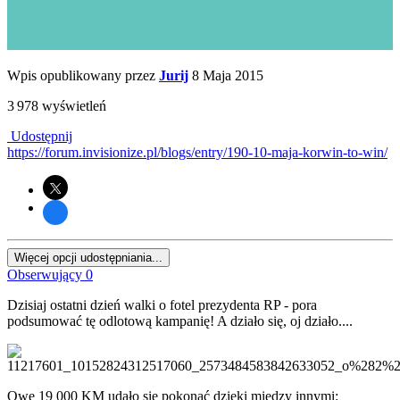
Wpis opublikowany przez
Jurij
8 Maja 2015
3 978 wyświetleń
Udostępnij
https://forum.invisionize.pl/blogs/entry/190-10-maja-korwin-to-win/
Więcej opcji udostępniania...
Obserwujący
0
Dzisiaj ostatni dzień walki o fotel prezydenta RP - pora
podsumować tę odlotową kampanię! A działo się, oj działo....
Owe 19 000 KM udało się pokonać dzięki między innymi: