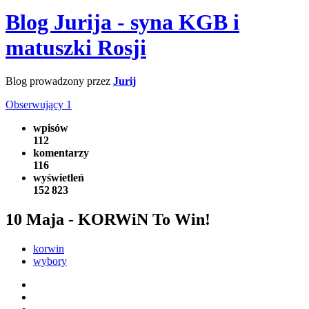
Blog Jurija - syna KGB i
matuszki Rosji
Blog prowadzony przez
Jurij
Obserwujący
1
wpisów
112
komentarzy
116
wyświetleń
152 823
10 Maja - KORWiN To Win!
korwin
wybory