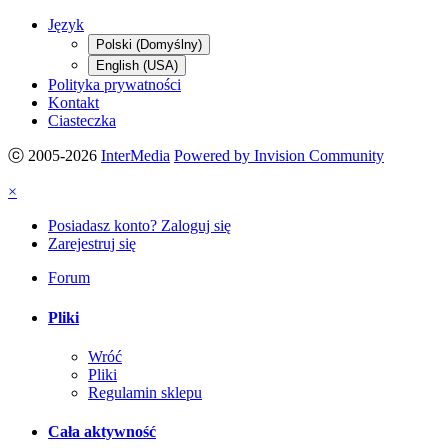
Język
Polski (Domyślny)
English (USA)
Polityka prywatności
Kontakt
Ciasteczka
ⓒ 2005-2026
InterMedia
Powered by Invision Community
×
Posiadasz konto? Zaloguj się
Zarejestruj się
Forum
Pliki
Wróć
Pliki
Regulamin sklepu
Cała aktywność