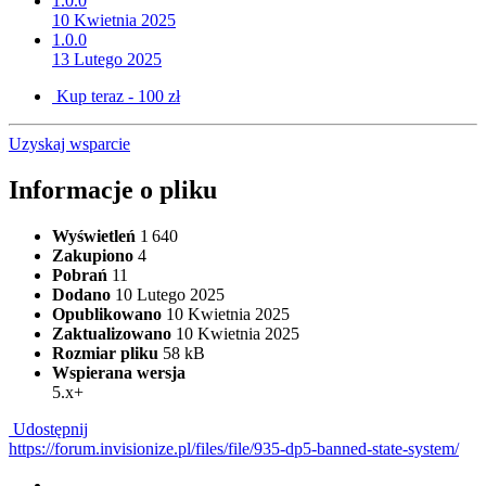
1.0.0
10 Kwietnia 2025
1.0.0
13 Lutego 2025
Kup teraz - 100 zł
Uzyskaj wsparcie
Informacje o pliku
Wyświetleń
1 640
Zakupiono
4
Pobrań
11
Dodano
10 Lutego 2025
Opublikowano
10 Kwietnia 2025
Zaktualizowano
10 Kwietnia 2025
Rozmiar pliku
58 kB
Wspierana wersja
5.x+
Udostępnij
https://forum.invisionize.pl/files/file/935-dp5-banned-state-system/