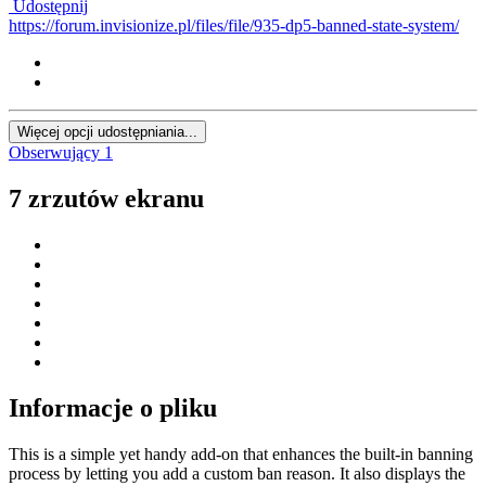
Udostępnij
https://forum.invisionize.pl/files/file/935-dp5-banned-state-system/
Więcej opcji udostępniania...
Obserwujący
1
7 zrzutów ekranu
Informacje o pliku
This is a simple yet handy add-on that enhances the built-in banning
process by letting you add a custom ban reason. It also displays the