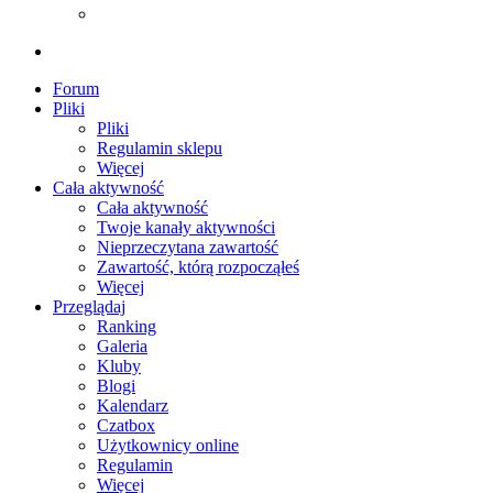
Forum
Pliki
Pliki
Regulamin sklepu
Więcej
Cała aktywność
Cała aktywność
Twoje kanały aktywności
Nieprzeczytana zawartość
Zawartość, którą rozpocząłeś
Więcej
Przeglądaj
Ranking
Galeria
Kluby
Blogi
Kalendarz
Czatbox
Użytkownicy online
Regulamin
Więcej