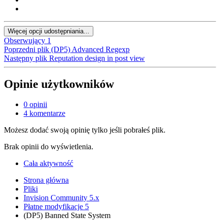
Więcej opcji udostępniania...
Obserwujący
1
Poprzedni plik
(DP5) Advanced Regexp
Następny plik
Reputation design in post view
Opinie użytkowników
0 opinii
4 komentarze
Możesz dodać swoją opinię tylko jeśli pobrałeś plik.
Brak opinii do wyświetlenia.
Cała aktywność
Strona główna
Pliki
Invision Community 5.x
Płatne modyfikacje 5
(DP5) Banned State System