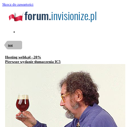
Skocz do zawartości
test
Hosting webh.pl - 20%
Pierwsze wydanie tłumaczenia IC5