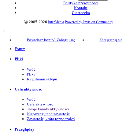
Polityka prywatności
Kontakt
Ciasteczka
ⓒ 2005-2026
InterMedia
Powered by Invision Community
×
Posiadasz konto? Zaloguj się
Zarejestruj się
Forum
Pliki
Wróć
Pliki
Regulamin sklepu
Cała aktywność
Wróć
Cała aktywność
Twoje kanały aktywności
Nieprzeczytana zawartość
Zawartość, którą rozpocząłeś
Przeglądaj