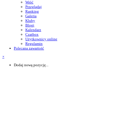
Wróć
Przeglądaj
Ranking
Galeria
Kluby
Blogi
Kalendarz
Czatbox
Użytkownicy online
Regulamin
Polecana zawartość
×
Dodaj nową pozycję...
Powiadomienie o plikach cookie