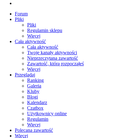
Forum
Pliki
Pliki
Regulamin sklepu
Więcej
Cała aktywność
Cała aktywność
Twoje kanały aktywności
Nieprzeczytana zawartość
Zawartość, którą rozpocząłeś
Więcej
Przeglądaj
Ranking
Galeria
Kluby
Blogi
Kalendarz
Czatbox
Użytkownicy online
Regulamin
Więcej
Polecana zawartość
Więcej