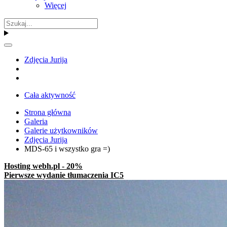
Więcej
Zdjęcia Jurija
Cała aktywność
Strona główna
Galeria
Galerie użytkowników
Zdjęcia Jurija
MDS-65 i wszystko gra =)
Hosting webh.pl - 20%
Pierwsze wydanie tłumaczenia IC5