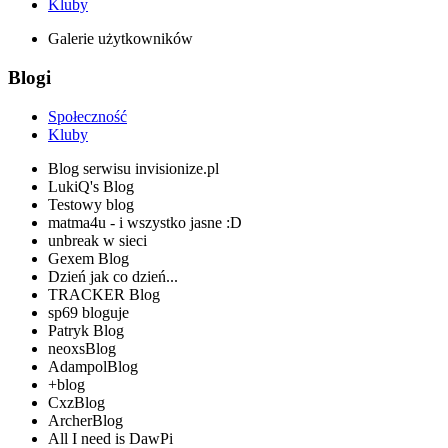
Kluby
Galerie użytkowników
Blogi
Społeczność
Kluby
Blog serwisu invisionize.pl
LukiQ's Blog
Testowy blog
matma4u - i wszystko jasne :D
unbreak w sieci
Gexem Blog
Dzień jak co dzień...
TRACKER Blog
sp69 bloguje
Patryk Blog
neoxsBlog
AdampolBlog
+blog
CxzBlog
ArcherBlog
All I need is DawPi