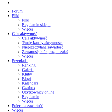
Forum
Pliki
Pliki
Regulamin sklepu
Więcej
Cała aktywność
Cała aktywność
Twoje kanały aktywności
Nieprzeczytana zawartość
Zawartość, którą rozpocząłeś
Więcej
Przeglądaj
Ranking
Galeria
Kluby
Blogi
Kalendarz
Czatbox
Użytkownicy online
Regulamin
Więcej
Polecana zawartość
Więcej