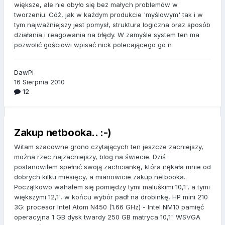
większe, ale nie obyło się bez małych problemów w
tworzeniu. Cóż, jak w każdym produkcie 'myślowym' tak i w
tym najważniejszy jest pomysł, struktura logiczna oraz sposób
działania i reagowania na błędy. W zamyśle system ten ma
pozwolić gościowi wpisać nick polecającego go n
DawPi
16 Sierpnia 2010
12
Zakup netbooka.. :-)
Witam szacowne grono czytających ten jeszcze zacniejszy,
można rzec najzacniejszy, blog na świecie. Dziś
postanowiłem spełnić swoją zachciankę, która nękała mnie od
dobrych kilku miesięcy, a mianowicie zakup netbooka..
Początkowo wahałem się pomiędzy tymi maluśkimi 10,1', a tymi
większymi 12,1', w końcu wybór padł na drobinkę, HP mini 210
3G: procesor Intel Atom N450 (1.66 GHz) - Intel NM10 pamięć
operacyjna 1 GB dysk twardy 250 GB matryca 10,1" WSVGA