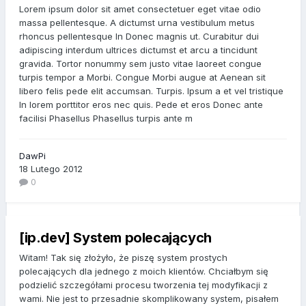
Lorem ipsum dolor sit amet consectetuer eget vitae odio
massa pellentesque. A dictumst urna vestibulum metus
rhoncus pellentesque In Donec magnis ut. Curabitur dui
adipiscing interdum ultrices dictumst et arcu a tincidunt
gravida. Tortor nonummy sem justo vitae laoreet congue
turpis tempor a Morbi. Congue Morbi augue at Aenean sit
libero felis pede elit accumsan. Turpis. Ipsum a et vel tristique
In lorem porttitor eros nec quis. Pede et eros Donec ante
facilisi Phasellus Phasellus turpis ante m
DawPi
18 Lutego 2012
0
[ip.dev] System polecających
Witam! Tak się złożyło, że piszę system prostych
polecających dla jednego z moich klientów. Chciałbym się
podzielić szczegółami procesu tworzenia tej modyfikacji z
wami. Nie jest to przesadnie skomplikowany system, pisałem