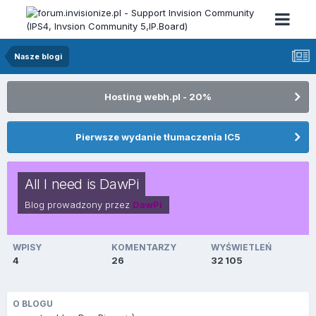
Nasze blogi
Hosting webh.pl - 20%
Pierwsze wydanie tłumaczenia IC5
All I need is DawPi
Blog prowadzony przez
DawPi
WPISY
KOMENTARZY
WYŚWIETLEŃ
4
26
32 105
O BLOGU