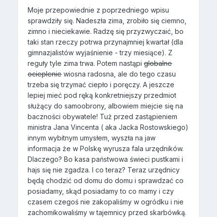
Moje przepowiednie z poprzedniego wpisu
sprawdziły się. Nadeszła zima, zrobiło się ciemno,
zimno i nieciekawie. Radzę się przyzwyczaić, bo
taki stan rzeczy potrwa przynajmniej kwartał (dla
gimnazjalistów wyjaśnienie - trzy miesiące). Z
reguły tyle zima trwa. Potem nastąpi
globalne
ocieplenie
wiosna radosna, ale do tego czasu
trzeba się trzymać ciepło i poręczy. A jeszcze
lepiej mieć pod ręką konkretniejszy przedmiot
służący do samoobrony, albowiem miejcie się na
baczności obywatele! Tuż przed zastąpieniem
ministra Jana Vincenta ( aka Jacka Rostowskiego)
innym wybitnym umysłem, wyszła na jaw
informacja że w Polskę wyrusza fala urzędników.
Dlaczego? Bo kasa państwowa świeci pustkami i
hajs się nie zgadza. I co teraz? Teraz urzędnicy
będą chodzić od domu do domu i sprawdzać co
posiadamy, skąd posiadamy to co mamy i czy
czasem czegoś nie zakopaliśmy w ogródku i nie
zachomikowaliśmy w tajemnicy przed skarbówką.