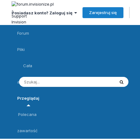
Zarejestruj się
Posiadasz konto? Zaloguj się
Forum
Pliki
Cała
aktywność
Przeglądaj
Polecana
zawartość