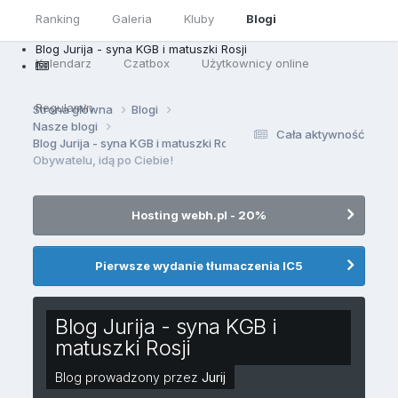
Ranking
Galeria
Kluby
Blogi
Blog Jurija - syna KGB i matuszki Rosji
Kalendarz
Czatbox
Użytkownicy online
Regulamin
Strona główna
Blogi
Nasze blogi
Cała aktywność
Blog Jurija - syna KGB i matuszki Rosji
Obywatelu, idą po Ciebie!
Hosting webh.pl - 20%
Pierwsze wydanie tłumaczenia IC5
Blog Jurija - syna KGB i
matuszki Rosji
Blog prowadzony przez
Jurij