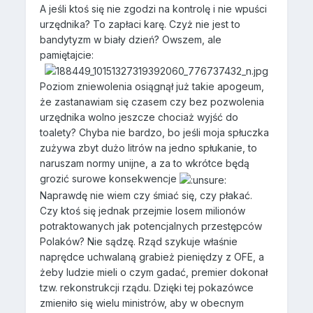
A jeśli ktoś się nie zgodzi na kontrolę i nie wpuści
urzędnika? To zapłaci karę. Czyż nie jest to
bandytyzm w biały dzień? Owszem, ale
pamiętajcie:
Poziom zniewolenia osiągnął już takie apogeum,
że zastanawiam się czasem czy bez pozwolenia
urzędnika wolno jeszcze chociaż wyjść do
toalety? Chyba nie bardzo, bo jeśli moja spłuczka
zużywa zbyt dużo litrów na jedno spłukanie, to
naruszam normy unijne, a za to wkrótce będą
grozić surowe konsekwencje
Naprawdę nie wiem czy śmiać się, czy płakać.
Czy ktoś się jednak przejmie losem milionów
potraktowanych jak potencjalnych przestępców
Polaków? Nie sądzę. Rząd szykuje właśnie
naprędce uchwalaną grabież pieniędzy z OFE, a
żeby ludzie mieli o czym gadać, premier dokonał
tzw. rekonstrukcji rządu. Dzięki tej pokazówce
zmieniło się wielu ministrów, aby w obecnym