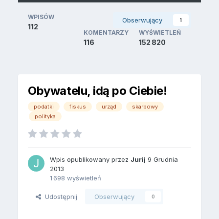
WPISÓW
Obserwujący
1
112
KOMENTARZY
WYŚWIETLEŃ
116
152 820
Obywatelu, idą po Ciebie!
podatki
fiskus
urząd
skarbowy
polityka
Wpis opublikowany przez
Jurij
9 Grudnia
2013
1 698 wyświetleń
Udostępnij
Obserwujący
0