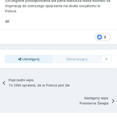
Szczególne podziękowania dla pana Mariusza Maxa Kolonko za
inspirację do szerszego spojrzenia na skutki socjalizmu w
Polsce.
#R
2
Udostępnij
Obserwujący
0
Poprzedni wpis
To ONA sprawia, że w Polsce jest źle
Następny wpis
Premierne Święta