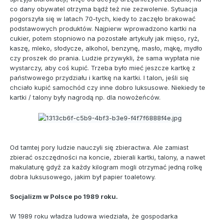
co dany obywatel otrzyma bądź też nie zezwolenie. Sytuacja
pogorszyła się w latach 70-tych, kiedy to zaczęło brakować
podstawowych produktów. Najpierw wprowadzono kartki na
cukier, potem stopniowo na pozostałe artykuły jak mięso, ryż,
kaszę, mleko, słodycze, alkohol, benzynę, masło, mąkę, mydło
czy proszek do prania. Ludzie przywykli, że sama wypłata nie
wystarczy, aby coś kupić. Trzeba było mieć jeszcze kartkę z
państwowego przydziału i kartkę na kartki. I talon, jeśli się
chciało kupić samochód czy inne dobro luksusowe. Niekiedy te
kartki / talony były nagrodą np. dla nowożeńców.
Od tamtej pory ludzie nauczyli się zbieractwa. Ale zamiast
zbierać oszczędności na koncie, zbierali kartki, talony, a nawet
makulaturę gdyż za każdy kilogram mogli otrzymać jedną rolkę
dobra luksusowego, jakim był papier toaletowy.
Socjalizm w Polsce po 1989 roku.
W 1989 roku władza ludowa wiedziała, że gospodarka