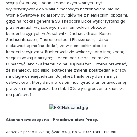
Wojną Światową slogan "Praca czyni wolnym" był
wykorzystywany do walki z masowym bezrobociem, ale po II
Wojnie Światowej kojarzony był głównie z niemieckimi obozami,
gdyż na rozkaz generała SS Theodora Eicke wykorzystano go
przy bramach wejściowych do niemieckich obozów
koncentracyjnych w Auschwitz, Dachau, Gross-Rosen,
Sachsenhausen, Theresienstadt i Flossenbürg. Jako
ciekawostkę można dodać, że w niemieckim obozie
koncentracyjnym w Buchenwaldzie wykorzystano inną znaną
socjalistyczną maksymę: "Jedem das Seine" co można
tłumaczyć jako "Każdemu co mu się należy". Trzeba przyznać,
że niemieccy socjaliści skutecznie zmienili postrzeganie pracy
na długie dziesięciolecia. Bo jakież hasło przyjdzie na myśl
człowiekowi, który dzień w dzień musi tyrać w znienawidzonej
pracy za marne grosze bo i tak 90% wynagrodzenia zabierze
mu państwo?
Stachanowszczyzna - Przodownictwo Pracy.
Jeszcze przed II Wojną Światową, bo w 1935 roku, niejaki