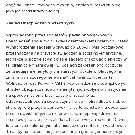
chęć do konstruktywnego myślenia, działania, rozwijania się
jako jednostki indywidualnej.
Zakład Ubezpieczeń Społecznych.
Wprowadzono przez socjalistów pakiet obowiązkowych
ubezpieczeń socjalnych i składek rentowo-emerytalnych. Część
wynagrodzenia zaczęła wpływać do ZUS-u i była początkowo
przeznaczana na przyszłe świadczenia socjalno-emerytalne,
jednakże w późniejszym okresie zaczęło brakować pieniędzy w
tej piramidzie finansowej i w ludziach zakorzeniono poczucie,
że pracują na emerytury dla starszych pokoleń. Dlaczego ta
zmiana była szczególnie ważna? Jak twierdzi lider partii
Wolność Janusz Korwin - Mikke, wprowadzenie obowiązkowych
składek ubezpieczeniowo - emerytalnych wpłynęło drastycznie
na sposób myślenia ludzi. Ludzie przestali brać
odpowiedzialność za swoje czyny. Po co mieliby dbać o siebie,
skoro tę rolę przejęło państwo? Teraz to państwo ma obowiązek
dbać o swoich obywateli zapewniając im opiekę zdrowotną i
finansową. Ludzie przestali dbać także o więzi rodzinne. Dawniej
ludziom zależało na tym, aby mieć dzieci i dobrze je wychować.
Tak, aby na starość mogli w rodzinnym gronie godnie przeżyć.