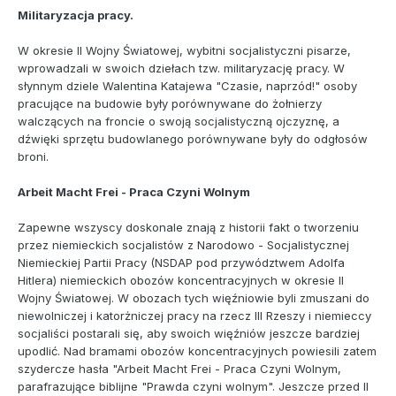
Militaryzacja pracy.
W okresie II Wojny Światowej, wybitni socjalistyczni pisarze,
wprowadzali w swoich dziełach tzw. militaryzację pracy. W
słynnym dziele Walentina Katajewa "Czasie, naprzód!" osoby
pracujące na budowie były porównywane do żołnierzy
walczących na froncie o swoją socjalistyczną ojczyznę, a
dźwięki sprzętu budowlanego porównywane były do odgłosów
broni.
Arbeit Macht Frei - Praca Czyni Wolnym
Zapewne wszyscy doskonale znają z historii fakt o tworzeniu
przez niemieckich socjalistów z Narodowo - Socjalistycznej
Niemieckiej Partii Pracy (NSDAP pod przywództwem Adolfa
Hitlera) niemieckich obozów koncentracyjnych w okresie II
Wojny Światowej. W obozach tych więźniowie byli zmuszani do
niewolniczej i katorżniczej pracy na rzecz III Rzeszy i niemieccy
socjaliści postarali się, aby swoich więźniów jeszcze bardziej
upodlić. Nad bramami obozów koncentracyjnych powiesili zatem
szydercze hasła "Arbeit Macht Frei - Praca Czyni Wolnym,
parafrazujące biblijne "Prawda czyni wolnym". Jeszcze przed II