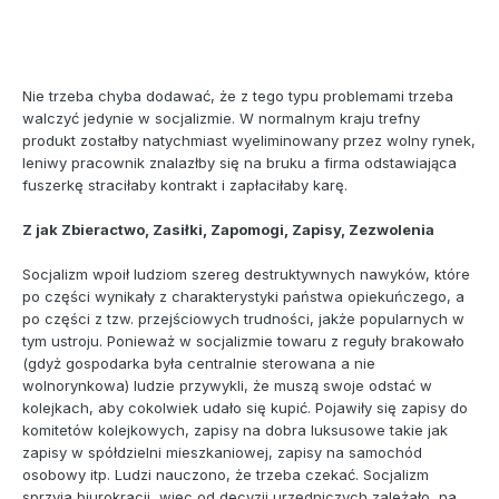
Nie trzeba chyba dodawać, że z tego typu problemami trzeba
walczyć jedynie w socjalizmie. W normalnym kraju trefny
produkt zostałby natychmiast wyeliminowany przez wolny rynek,
leniwy pracownik znalazłby się na bruku a firma odstawiająca
fuszerkę straciłaby kontrakt i zapłaciłaby karę.
Z jak Zbieractwo, Zasiłki, Zapomogi, Zapisy, Zezwolenia
Socjalizm wpoił ludziom szereg destruktywnych nawyków, które
po części wynikały z charakterystyki państwa opiekuńczego, a
po części z tzw. przejściowych trudności, jakże popularnych w
tym ustroju. Ponieważ w socjalizmie towaru z reguły brakowało
(gdyż gospodarka była centralnie sterowana a nie
wolnorynkowa) ludzie przywykli, że muszą swoje odstać w
kolejkach, aby cokolwiek udało się kupić. Pojawiły się zapisy do
komitetów kolejkowych, zapisy na dobra luksusowe takie jak
zapisy w spółdzielni mieszkaniowej, zapisy na samochód
osobowy itp. Ludzi nauczono, że trzeba czekać. Socjalizm
sprzyja biurokracji, więc od decyzji urzędniczych zależało, na