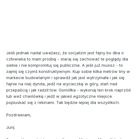
Jeśli jednak nadal uważasz, że socjalizm jest fajny bo dba o
człowieka to mam prośbę - staraj się zachować te poglądy dla
siebie i nie kompromituj się publicznie. A jeśli już musisz - to
zajmij się czymś konstruktywnym. Kup sobie kilka metrów liny w
markecie budowlanym i sprawdź jak jest wytrzymała i jak się
fajnie na niej dynda, jedź na wycieczkę w góry, stań nad
przepaścią i jak radził tow. Gomółka - wykonaj ten krok naprzód
lub weź chwilówkę i jedź w jakieś egzotyczne miejsce
popluskać się z rekinami. Tak będzie lepiej dla wszystkich.
Pozdrawiam,
Jurij.