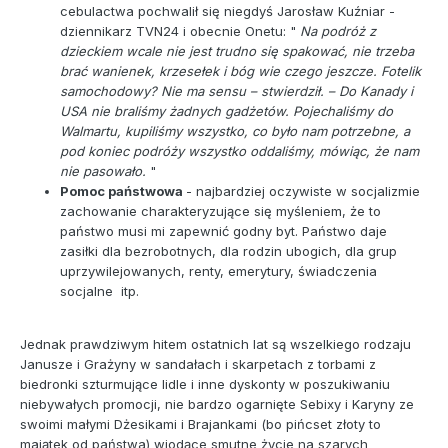
cebulactwa pochwalił się niegdyś Jarosław Kuźniar -
dziennikarz TVN24 i obecnie Onetu: "
Na podróż z
dzieckiem wcale nie jest trudno się spakować, nie trzeba
brać wanienek, krzesełek i bóg wie czego jeszcze. Fotelik
samochodowy? Nie ma sensu – stwierdził. – Do Kanady i
USA nie braliśmy żadnych gadżetów. Pojechaliśmy do
Walmartu, kupiliśmy wszystko, co było nam potrzebne, a
pod koniec podróży wszystko oddaliśmy, mówiąc, że nam
nie pasowało.
"
Pomoc państwowa
- najbardziej oczywiste w socjalizmie
zachowanie charakteryzujące się myśleniem, że to
państwo musi mi zapewnić godny byt. Państwo daje
zasiłki dla bezrobotnych, dla rodzin ubogich, dla grup
uprzywilejowanych, renty, emerytury, świadczenia
socjalne itp.
Jednak prawdziwym hitem ostatnich lat są wszelkiego rodzaju
Janusze i Grażyny w sandałach i skarpetach z torbami z
biedronki szturmujące lidle i inne dyskonty w poszukiwaniu
niebywałych promocji, nie bardzo ogarnięte Sebixy i Karyny ze
swoimi małymi Dżesikami i Brajankami (bo pińcset złoty to
majątek od państwa) wiodące smutne życie na szarych