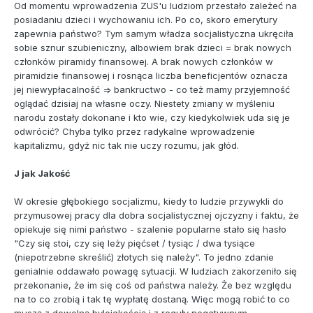
Od momentu wprowadzenia ZUS'u ludziom przestało zależeć na
posiadaniu dzieci i wychowaniu ich. Po co, skoro emerytury
zapewnia państwo? Tym samym władza socjalistyczna ukręciła
sobie sznur szubieniczny, albowiem brak dzieci = brak nowych
członków piramidy finansowej. A brak nowych członków w
piramidzie finansowej i rosnąca liczba beneficjentów oznacza
jej niewypłacalność => bankructwo - co też mamy przyjemność
oglądać dzisiaj na własne oczy. Niestety zmiany w myśleniu
narodu zostały dokonane i kto wie, czy kiedykolwiek uda się je
odwrócić? Chyba tylko przez radykalne wprowadzenie
kapitalizmu, gdyż nic tak nie uczy rozumu, jak głód.
J jak Jakość
W okresie głębokiego socjalizmu, kiedy to ludzie przywykli do
przymusowej pracy dla dobra socjalistycznej ojczyzny i faktu, że
opiekuje się nimi państwo - szalenie popularne stało się hasło
"Czy się stoi, czy się leży pięćset / tysiąc / dwa tysiące
(niepotrzebne skreślić) złotych się należy". To jedno zdanie
genialnie oddawało powagę sytuacji. W ludziach zakorzeniło się
przekonanie, że im się coś od państwa należy. Że bez względu
na to co zrobią i tak tę wypłatę dostaną. Więc mogą robić to co
muszą z dowolną bylejakością i z reguły negatywnym