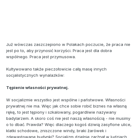
Już wówczas zaszczepiono w Polakach poczucie, że praca nie
jest po to, aby przynosić korzyści. Praca jest dla dobra
wspólnego. Praca jest przymusowa.
Kultywowano także pieczołowicie całą masę innych
socjalistycznych wynalazków:
Tępienie własności prywatnej.
W socjalizmie wszystko jest wspólne i państwowe. Własności
prywatnej nie ma. Więc jak chce sobie robić biznes na własną
rękę, to jest tępiony i szkalowany, pogardliwie nazywany
badylarzem. A skoro coś nie jest naszą własnością - nie musimy
o to dbać. Prawda? Więc dlaczego kogoś dziwią zasyfione ulice,
klatki schodowe, zniszczone windy, braki żarówek i
zdewastowane budynki? Socjalizm dzielnie zarżnął w ludziach