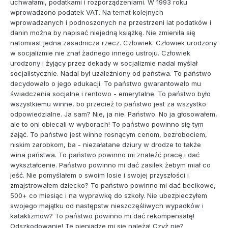
uchwałami, podatkami i rozporządzeniami. W 1993 roku
wprowadzono podatek VAT. Na temat kolejnych
wprowadzanych i podnoszonych na przestrzeni lat podatków i
danin można by napisać niejedną książkę. Nie zmieniła się
natomiast jedna zasadnicza rzecz. Człowiek. Człowiek urodzony
w socjalizmie nie znał żadnego innego ustroju. Człowiek
urodzony i żyjący przez dekady w socjalizmie nadal myślał
socjalistycznie. Nadal był uzależniony od państwa. To państwo
decydowało o jego edukacji. To państwo gwarantowało mu
świadczenia socjalne i rentowo - emerytalne. To państwo było
wszystkiemu winne, bo przecież to państwo jest za wszystko
odpowiedzialne. Ja sam? Nie, ja nie. Państwo. No ja głosowałem,
ale to oni obiecali w wyborach! To państwo powinno się tym
zająć. To państwo jest winne rosnącym cenom, bezrobociem,
niskim zarobkom, ba - niezałatane dziury w drodze to także
wina państwa. To państwo powinno mi znaleźć pracę i dać
wykształcenie. Państwo powinno mi dać zasiłek żebym miał co
jeść. Nie pomyślałem o swoim losie i swojej przyszłości i
zmajstrowałem dziecko? To państwo powinno mi dać becikowe,
500+ co miesiąc i na wyprawkę do szkoły. Nie ubezpieczyłem
swojego majątku od następstw nieszczęśliwych wypadków i
kataklizmów? To państwo powinno mi dać rekompensatę!
Odszkodowanie! Te pieniądze mi się należą! Czyż nie?