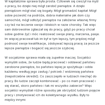
W kapitalizmie sprawa była prosta. Człowiek się cieszył na myśl
o pracy, bo dzięki niej mógł zarobić pieniądze. A dzięki
pieniądzom mógł stać się bogaty. Mógł gromadzić kapitał. Mógł
sobie pozwolić na podróże, dobra materialne jak dom czy
samochód, mógł odłożyć pieniądze na założenie własnej firmy
czy też na leczenie swoje i bliskich w razie choroby. Tak więc
sam dobrowolnie zgłaszał się do pracy, gdyż po pracy chciał
sobie godnie żyć i móc realizować swoje plany, marzenia, pasje.
Im więcej pracował lub im był w tym lepszy, tym prędzej mógł
podnosić swoje kwalifikacje, zdobywać lepszą pracę za jeszcze
lepsze pieniądze i bogacić się jeszcze szybciej.
W socjalizmie sprawa miała się zupełnie inaczej. Socjaliści
wymyślili sobie, że ludzie będą pracować i oddawać państwu
zarobione pieniądze, bo państwo lepiej je spożytkuje i odda
każdemu według jego zasług / potrzeb / widzimisię państwa
(niepotrzebne skreślić). Co zaszczepiło w ludziach niechęć do
pracy. Bo ludzie zaczęli kombinować - po co mam pracować i
się starać, skoro państwo i tak mi wszystko zabierze? Więc
socjaliści wymyślali różne sposoby jak obrzydzić ludziom pojęcie
pracy i zmotywować ich do kolektywnego wysiłku. Były to
między innymi: