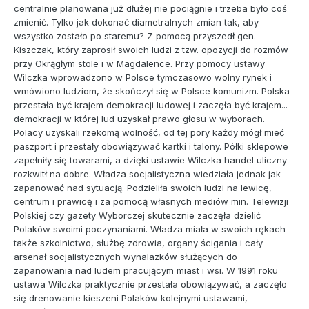
centralnie planowana już dłużej nie pociągnie i trzeba było coś
zmienić. Tylko jak dokonać diametralnych zmian tak, aby
wszystko zostało po staremu? Z pomocą przyszedł gen.
Kiszczak, który zaprosił swoich ludzi z tzw. opozycji do rozmów
przy Okrągłym stole i w Magdalence. Przy pomocy ustawy
Wilczka wprowadzono w Polsce tymczasowo wolny rynek i
wmówiono ludziom, że skończył się w Polsce komunizm. Polska
przestała być krajem demokracji ludowej i zaczęła być krajem...
demokracji w której lud uzyskał prawo głosu w wyborach.
Polacy uzyskali rzekomą wolność, od tej pory każdy mógł mieć
paszport i przestały obowiązywać kartki i talony. Półki sklepowe
zapełniły się towarami, a dzięki ustawie Wilczka handel uliczny
rozkwitł na dobre. Władza socjalistyczna wiedziała jednak jak
zapanować nad sytuacją. Podzieliła swoich ludzi na lewicę,
centrum i prawicę i za pomocą własnych mediów min. Telewizji
Polskiej czy gazety Wyborczej skutecznie zaczęła dzielić
Polaków swoimi poczynaniami. Władza miała w swoich rękach
także szkolnictwo, służbę zdrowia, organy ścigania i cały
arsenał socjalistycznych wynalazków służących do
zapanowania nad ludem pracującym miast i wsi. W 1991 roku
ustawa Wilczka praktycznie przestała obowiązywać, a zaczęło
się drenowanie kieszeni Polaków kolejnymi ustawami,