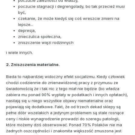
poczucie zależności od władzy,
poczucie stagnacji i degrengolady, bo tak przecież musi
być,
czekanie, że może kiedyś się coś wreszcie zmieni na
lepsze...
depresja,
znieczulica społeczna,
zniszczenie więzi rodzinnych
i wiele innych.
2. Zniszczenia materialne.
Bieda to najbardziej widoczny efekt socjalizmu. Kiedy człowiek
chodzi codziennie do znienawidzonej pracy z przymusu ze
świadomością że i tak nic z tego miał nie będzie (bo władza
zabiera mu ponad 90% wypłaty w podatkach i innych opłatach),
nasilają się u niego wszystkie objawy niematerialne oraz
pojawiają się dodatkowe. Fakt, że od trzech dekad sklepy są
pełne dóbr wszelakich a jedynym problemem są stale rosnące
ceny i niskie wynagrodzenie prowadzi do szeregu patologii,
które możemy dziś obserwować. Ponad 70% Polaków nie ma
żadnych oszczędności i znakomita większość zmuszona jest