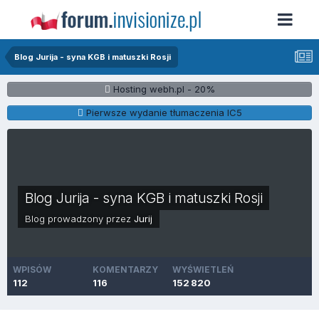
Blog Jurija - syna KGB i matuszki Rosji
Hosting webh.pl - 20%
Pierwsze wydanie tłumaczenia IC5
Blog Jurija - syna KGB i matuszki Rosji
Blog prowadzony przez
Jurij
WPISÓW
KOMENTARZY
WYŚWIETLEŃ
112
116
152 820