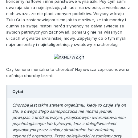
koncerny naftowe i inne panstwowe wynalazki. Psy cym sami
uwazaja sie za najmąndzejsych ludzi na swiecie, a wienksosc z
nich uwaza, ze nie placi zadnych podatków. Wsyscy w kraju
Zulu Gula zastanawiajom siem jak to mozliwe, ze tak mondry i
dumny ze swojej historii naród słynoncy na całym swiecie ze
swoich patriotycnych zachowań, pomału ginie na własnych
ulicach w gwarze ukrainskiej mowy. Zapytajmy co o tym myśli
najznamienitsy i najinteligentniejsy swiatowy znachorolog.
Czy komuna mentalna to choroba? Najnowsza zaproponowana
definicja choroby brzmi:
Cytat
Choroba jest takim stanem organizmu, kiedy to czuje się on
źle, a owego złego samopoczucia nie można jednak
powiązać z krótkotrwałym, przejściowym uwarunkowaniem
psychologicznym lub bytowym, lecz z dolegliwościami
wywołanymi przez zmiany strukturalne lub zmienioną
czynność organizmu. Przez dolegliwości rozumiemy przy