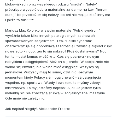
blokowiskach oraz wszelkiego rodzaju "madki" i "tateły"
próbujące wydębić dobra materialne za darmo na tzw. "horom
curkę" bo przecież im się należy, bo oni nie mają a ktoś inny ma
i jakże to tak???!!!
Mariusz Max Kolonko w swoim materiale "Polski syndrom"
wyróżnia także kilka innych patologicznych zachowań
spowodowanych socjalizmem. Tzw. "Polski syndrom"
charakteryzuje się chorobliwą zazdrością i zawiścią. Sąsiad kupił
nowe auto - nooo, ten to się nakradł! Ktoś dostał awans? Noo,
ten to musiał komuś wleźć w ... Ktoś się pochwalił nowym
nabytkiem / osiągnięciem? Ależ on się chełpi! W socjalizmie nie
wolno się chwalić, nie wolno mieć osiągnięć. Wszyscy są
jednakowi. Wszyscy mają to samo, czyli nic. Jedynym
momentem kiedy Polacy się mogą chwalić - są osiągnięcia
wspólne, np. sportowe. Wtedy i owszem, to myśmy zdobyli
mistrzostwo! To my jesteśmy najlepsi! A ja? Ja jestem tylko
maleńką nic nie znaczącą śrubką w socjalistycznej maszynie.
Ode mnie nie zależy nic.
Jak napisał niegdyś Aleksander Fredro: