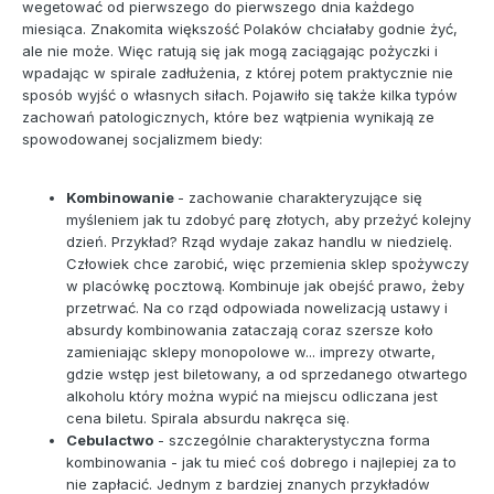
wegetować od pierwszego do pierwszego dnia każdego
miesiąca. Znakomita większość Polaków chciałaby godnie żyć,
ale nie może. Więc ratują się jak mogą zaciągając pożyczki i
wpadając w spirale zadłużenia, z której potem praktycznie nie
sposób wyjść o własnych siłach. Pojawiło się także kilka typów
zachowań patologicznych, które bez wątpienia wynikają ze
spowodowanej socjalizmem biedy:
Kombinowanie
- zachowanie charakteryzujące się
myśleniem jak tu zdobyć parę złotych, aby przeżyć kolejny
dzień. Przykład? Rząd wydaje zakaz handlu w niedzielę.
Człowiek chce zarobić, więc przemienia sklep spożywczy
w placówkę pocztową. Kombinuje jak obejść prawo, żeby
przetrwać. Na co rząd odpowiada nowelizacją ustawy i
absurdy kombinowania zataczają coraz szersze koło
zamieniając sklepy monopolowe w... imprezy otwarte,
gdzie wstęp jest biletowany, a od sprzedanego otwartego
alkoholu który można wypić na miejscu odliczana jest
cena biletu. Spirala absurdu nakręca się.
Cebulactwo
- szczególnie charakterystyczna forma
kombinowania - jak tu mieć coś dobrego i najlepiej za to
nie zapłacić. Jednym z bardziej znanych przykładów