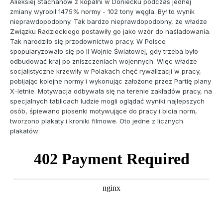
Alieksiej Stachanow z kopalni w Doniecku podczas jednej
zmiany wyrobił 1475% normy - 102 tony węgla. Był to wynik
nieprawdopodobny. Tak bardzo nieprawdopodobny, że władze
Związku Radzieckiego postawiły go jako wzór do naśladowania.
Tak narodziło się przodownictwo pracy. W Polsce
spopularyzowało się po II Wojnie Światowej, gdy trzeba było
odbudować kraj po zniszczeniach wojennych. Więc władze
socjalistyczne krzewiły w Polakach chęć rywalizacji w pracy,
pobijając kolejne normy i wykonując założone przez Partię plany
X-letnie. Motywacja odbywała się na terenie zakładów pracy, na
specjalnych tablicach ludzie mogli oglądać wyniki najlepszych
osób, śpiewano piosenki motywujące do pracy i bicia norm,
tworzono plakaty i kroniki filmowe. Oto jedne z licznych
plakatów: