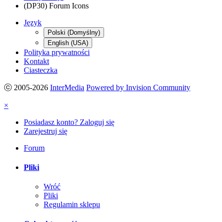
(DP30) Forum Icons
Język
Polski (Domyślny)
English (USA)
Polityka prywatności
Kontakt
Ciasteczka
ⓒ 2005-2026
InterMedia
Powered by Invision Community
×
Posiadasz konto? Zaloguj się
Zarejestruj się
Forum
Pliki
Wróć
Pliki
Regulamin sklepu