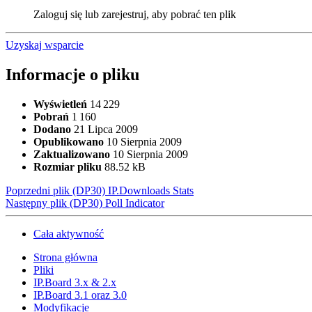
Zaloguj się lub zarejestruj, aby pobrać ten plik
Uzyskaj wsparcie
Informacje o pliku
Wyświetleń
14 229
Pobrań
1 160
Dodano
21 Lipca 2009
Opublikowano
10 Sierpnia 2009
Zaktualizowano
10 Sierpnia 2009
Rozmiar pliku
88.52 kB
Poprzedni plik
(DP30) IP.Downloads Stats
Następny plik
(DP30) Poll Indicator
Cała aktywność
Strona główna
Pliki
IP.Board 3.x & 2.x
IP.Board 3.1 oraz 3.0
Modyfikacje