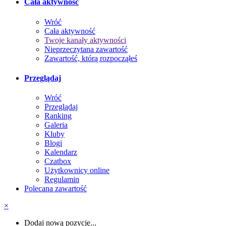
Cała aktywność
Wróć
Cała aktywność
Twoje kanały aktywności
Nieprzeczytana zawartość
Zawartość, którą rozpocząłeś
Przeglądaj
Wróć
Przeglądaj
Ranking
Galeria
Kluby
Blogi
Kalendarz
Czatbox
Użytkownicy online
Regulamin
Polecana zawartość
×
Dodaj nową pozycję...