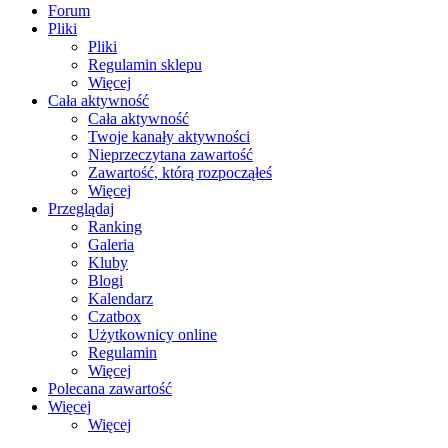
Forum
Pliki
Pliki
Regulamin sklepu
Więcej
Cała aktywność
Cała aktywność
Twoje kanały aktywności
Nieprzeczytana zawartość
Zawartość, którą rozpocząłeś
Więcej
Przeglądaj
Ranking
Galeria
Kluby
Blogi
Kalendarz
Czatbox
Użytkownicy online
Regulamin
Więcej
Polecana zawartość
Więcej
Więcej