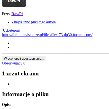
Przez
DawPi
Znajdź inne pliki tego autora
Udostępnij
https://forum.invisionize.pl/files/file/173-dp30-forum-icons/
Więcej opcji udostępniania...
Obserwujący
0
1 zrzut ekranu
Informacje o pliku
Opis: