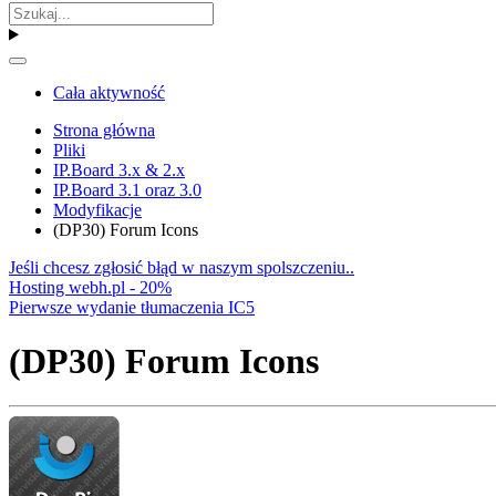
Cała aktywność
Strona główna
Pliki
IP.Board 3.x & 2.x
IP.Board 3.1 oraz 3.0
Modyfikacje
(DP30) Forum Icons
Jeśli chcesz zgłosić błąd w naszym spolszczeniu..
Hosting webh.pl - 20%
Pierwsze wydanie tłumaczenia IC5
(DP30) Forum Icons