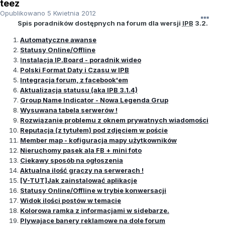
teez
Opublikowano
5 Kwietnia 2012
Spis poradników dostępnych na forum dla wersji
IPB
3.2.
Automatyczne awanse
Statusy Online/Offline
I
nstalacja IP.Board - poradnik wideo
Polski Format Daty i Czasu w
IPB
Integracja forum, z facebook'em
Aktualizacja statusu (aka
IPB
3.1.4)
Group Name Indicator - Nowa Legenda Grup
Wysuwana tabela serwerów !
Rozwiązanie problemu z oknem prywatnych wiadomości
Reputacja (z tytułem) pod zdjęciem w poście
Member map - kofiguracja mapy użytkowników
Nieruchomy pasek ala FB + mini foto
Ciekawy sposób na ogłoszenia
Aktualna ilość graczy na serwerach !
[V-TUT]Jak zainstalować aplikacje
Statusy Online/Offline w trybie konwersacji
Widok ilości postów w temacie
Kolorowa ramka z informacjami w sidebarze.
Plywajace banery reklamowe na dole forum