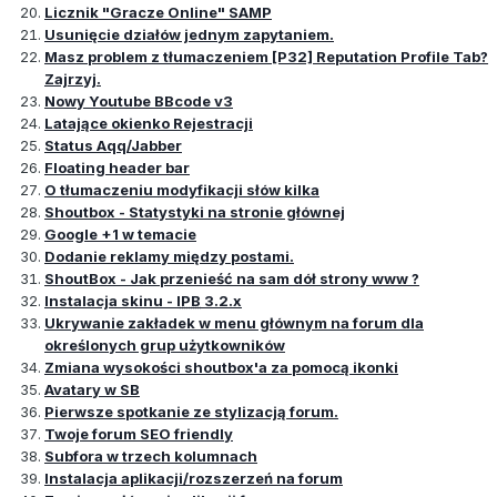
Licznik "Gracze Online" SAMP
Usunięcie działów jednym zapytaniem.
Masz problem z tłumaczeniem [P32] Reputation Profile Tab?
Zajrzyj.
Nowy Youtube BBcode v3
Latające okienko Rejestracji
Status Aqq/Jabber
Floating header bar
O tłumaczeniu modyfikacji słów kilka
Shoutbox - Statystyki na stronie głównej
Google +1 w temacie
Dodanie reklamy między postami.
ShoutBox - Jak przenieść na sam dół strony www ?
Instalacja skinu -
IPB
3.2.x
Ukrywanie zakładek w menu głównym na forum dla
określonych grup użytkowników
Zmiana wysokości shoutbox'a za pomocą ikonki
Avatary w SB
Pierwsze spotkanie ze stylizacją forum.
Twoje forum SEO friendly
Subfora w trzech kolumnach
Instalacja aplikacji/rozszerzeń na forum