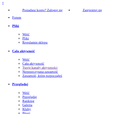
×
Posiadasz konto? Zaloguj się
Zarejestruj się
Forum
Pliki
Wróć
Pliki
Regulamin sklepu
Cała aktywność
Wróć
Cała aktywność
Twoje kanały aktywności
Nieprzeczytana zawartość
Zawartość, którą rozpocząłeś
Przeglądaj
Wróć
Przeglądaj
Ranking
Galeria
Kluby
Blogi