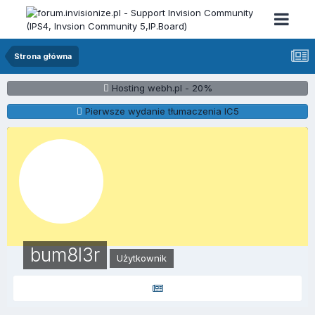
Strona główna
Hosting webh.pl - 20%
Pierwsze wydanie tłumaczenia IC5
bum8l3r
Użytkownik