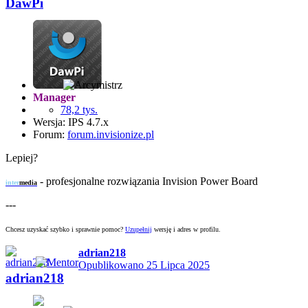
DawPi
Manager
78,2 tys.
Wersja: IPS 4.7.x
Forum:
forum.invisionize.pl
Lepiej?
-
profesjonalne rozwiązania Invision Power Board
inter
media
---
Chcesz uzyskać szybko i sprawnie pomoc?
Uzupełnij
wersję i adres w profilu.
adrian218
Opublikowano
25 Lipca 2025
adrian218