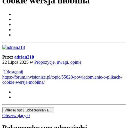
cookie wersja mobilna
Przez
adrian218
22 Lipca 2025
w
Propozycje, uwagi, opinie
Udostępnij
https://forum.invisionize.pl/topic/55828-powiadomienie-o-plikach-
cookie-wersja-mobilna/
Więcej opcji udostępniania...
Obserwujący
0
Rekomendowane odpowiedzi