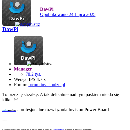
DawPi
Opublikowano
24 Lipca 2025
DawPi
Manager
78,2 tys.
Wersja: IPS 4.7.x
Forum:
forum.invisionize.pl
To przez tę strzałkę. A tak delikatnie nad tym paskiem nie da się
kliknąć?
-
profesjonalne rozwiązania Invision Power Board
inter
media
---
Chcesz uzyskać szybko i sprawnie pomoc?
Uzupełnij
wersję i adres w profilu.