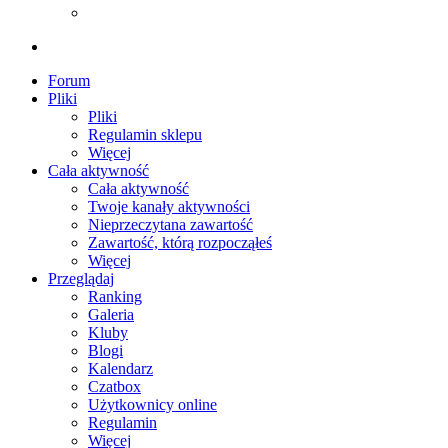
Forum
Pliki
Pliki
Regulamin sklepu
Więcej
Cała aktywność
Cała aktywność
Twoje kanały aktywności
Nieprzeczytana zawartość
Zawartość, którą rozpocząłeś
Więcej
Przeglądaj
Ranking
Galeria
Kluby
Blogi
Kalendarz
Czatbox
Użytkownicy online
Regulamin
Więcej