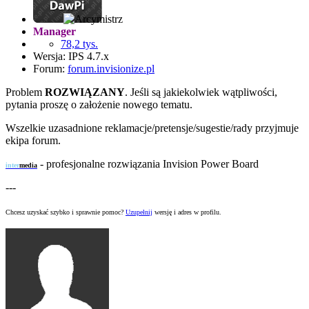
Manager
78,2 tys.
Wersja: IPS 4.7.x
Forum:
forum.invisionize.pl
Problem
ROZWIĄZANY
. Jeśli są jakiekolwiek wątpliwości,
pytania proszę o założenie nowego tematu.
Wszelkie uzasadnione reklamacje/pretensje/sugestie/rady przyjmuje
ekipa forum.
-
profesjonalne rozwiązania Invision Power Board
inter
media
---
Chcesz uzyskać szybko i sprawnie pomoc?
Uzupełnij
wersję i adres w profilu.