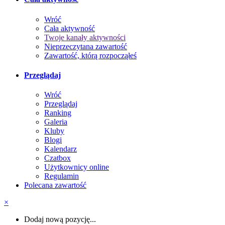
Wróć
Cała aktywność
Twoje kanały aktywności
Nieprzeczytana zawartość
Zawartość, którą rozpocząłeś
Przeglądaj
Wróć
Przeglądaj
Ranking
Galeria
Kluby
Blogi
Kalendarz
Czatbox
Użytkownicy online
Regulamin
Polecana zawartość
×
Dodaj nową pozycję...