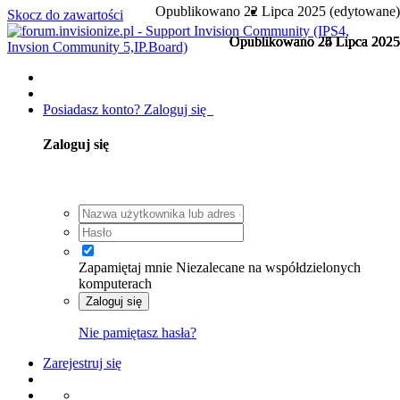
Opublikowano
22 Lipca 2025
(edytowane)
Skocz do zawartości
Opublikowano
Opublikowano
Opublikowano
Opublikowano
Opublikowano
24 Lipca 2025
24 Lipca 2025
25 Lipca 2025
25 Lipca 2025
26 Lipca 2025
Posiadasz konto? Zaloguj się
Zaloguj się
Zapamiętaj mnie
Niezalecane na współdzielonych
komputerach
Zaloguj się
Nie pamiętasz hasła?
Zarejestruj się