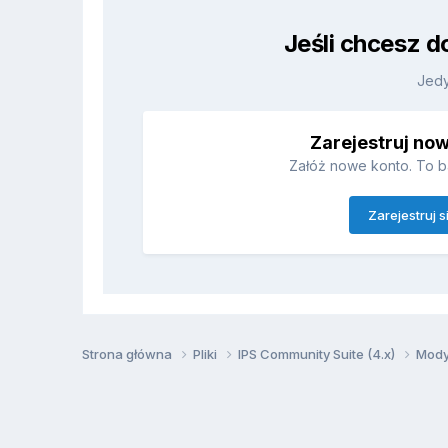
Jeśli chcesz d
Jedy
Zarejestruj no
Załóż nowe konto. To b
Zarejestruj s
Strona główna
Pliki
IPS Community Suite (4.x)
Mody