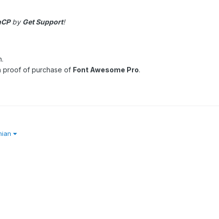
nCP
by
Get Support
!
n.
h proof of purchase of
Font Awesome Pro
.
zmian