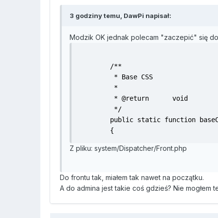
3 godziny temu, DawPi napisał:
Modzik OK jednak polecam "zaczepić" się do
	/**

	 * Base CSS

	 *

	 * @return	void

	 */

	public static function baseCss()

	{
Z pliku: system/Dispatcher/Front.php
Do frontu tak, miałem tak nawet na początku.
A do admina jest takie coś gdzieś? Nie mogłem 