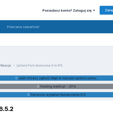
Zarej
Posiadasz konto? Zaloguj się
Polecana zawartość
fikacje
(aXen) Font Awesome 6 in IPS
Jeśli chcesz zgłosić błąd w naszym spolszczeniu..
Hosting webh.pl - 20%
Pierwsze wydanie tłumaczenia IC5
6.5.2