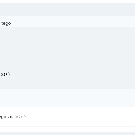
 tego:
tego znaleźć
?