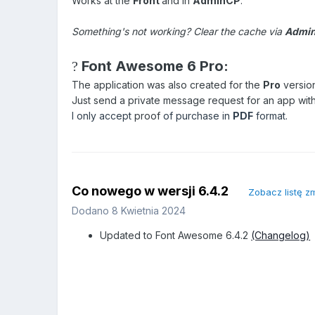
Works at the
Front
and in
AdminCP
.
Something's not working? Clear the cache via
Admi
?
Font Awesome 6 Pro:
The application was also created for the
Pro
versio
Just send a
private message
request for an app wit
I only accept
proof
of purchase in
PDF
format.
Co nowego w wersji
6.4.2
Zobacz listę 
Dodano
8 Kwietnia 2024
Updated to Font Awesome 6.4.2
(Changelog)