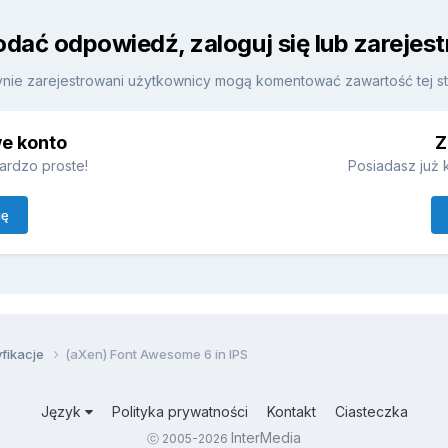
odać odpowiedź, zaloguj się lub zarejes
nie zarejestrowani użytkownicy mogą komentować zawartość tej st
we konto
Z
ardzo proste!
Posiadasz już k
ię
fikacje
(aXen) Font Awesome 6 in IPS
Język
Polityka prywatności
Kontakt
Ciasteczka
InterMedia
ⓒ 2005-2026