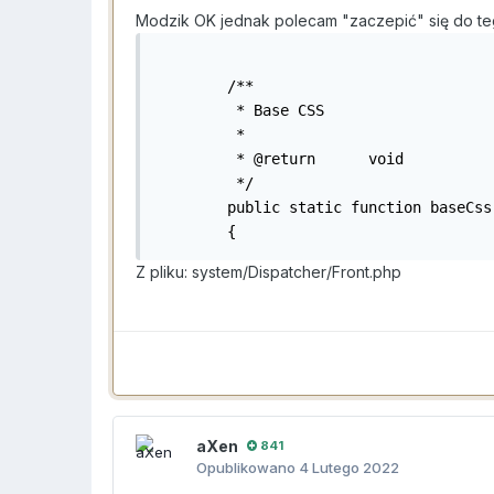
Modzik OK jednak polecam "zaczepić" się do te
	/**

	 * Base CSS

	 *

	 * @return	void

	 */

	public static function baseCss()

	{
Z pliku: system/Dispatcher/Front.php
aXen
841
Opublikowano
4 Lutego 2022