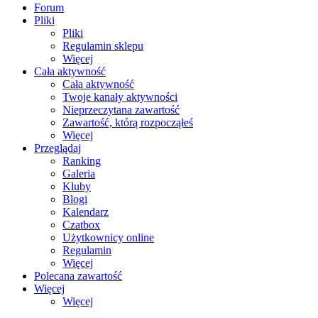
Forum
Pliki
Pliki
Regulamin sklepu
Więcej
Cała aktywność
Cała aktywność
Twoje kanały aktywności
Nieprzeczytana zawartość
Zawartość, którą rozpocząłeś
Więcej
Przeglądaj
Ranking
Galeria
Kluby
Blogi
Kalendarz
Czatbox
Użytkownicy online
Regulamin
Więcej
Polecana zawartość
Więcej
Więcej