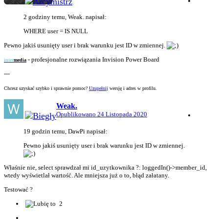
2 godziny temu, Weak. napisał:
WHERE user = IS NULL
Pewno jakiś usunięty user i brak warunku jest ID w zmiennej.
-
profesjonalne rozwiązania Invision Power Board
inter
media
---
Chcesz uzyskać szybko i sprawnie pomoc?
Uzupełnij
wersję i adres w profilu.
Weak.
Opublikowano
24 Listopada 2020
19 godzin temu, DawPi napisał:
Pewno jakiś usunięty user i brak warunku jest ID w zmiennej.
Właśnie nie, select sprawdzał mi id_uzytkownika ?: loggedIn()->member_id,
wtedy wyświetlał wartość. Ale mniejsza już o to, błąd załatany.
Testować
?
2