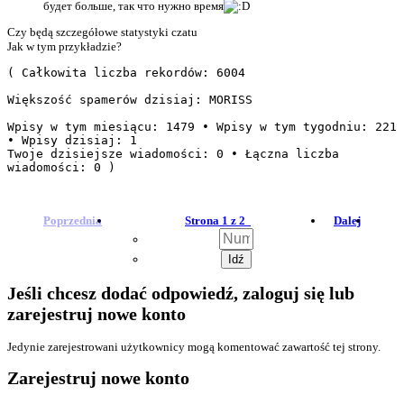
будет больше, так что нужно время
Czy będą szczegółowe statystyki czatu
Jak w tym przykładzie?
( Całkowita liczba rekordów: 6004

Większość spamerów dzisiaj: MORISS

Wpisy w tym miesiącu: 1479 • Wpisy w tym tygodniu: 221 
• Wpisy dzisiaj: 1

Twoje dzisiejsze wiadomości: 0 • Łączna liczba 
wiadomości: 0 )
Poprzednia
Strona 1 z 2
Dalej
Jeśli chcesz dodać odpowiedź, zaloguj się lub
zarejestruj nowe konto
Jedynie zarejestrowani użytkownicy mogą komentować zawartość tej strony.
Zarejestruj nowe konto