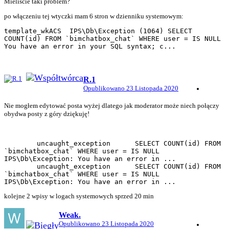
Mieliście taki problem?
po włączeniu tej wtyczki mam 6 stron w dzienniku systemowym:
template_wkACS	IPS\Db\Exception (1064) SELECT 
COUNT(id) FROM `bimchatbox_chat` WHERE user = IS NULL 
You have an error in your SQL syntax; c...
R.1
Opublikowano
23 Listopada 2020
Nie mogłem edytować posta wyżej dlatego jak moderator może niech połączy
obydwa posty z góry dziękuję!
	uncaught_exception	SELECT COUNT(id) FROM 
`bimchatbox_chat` WHERE user = IS NULL 
IPS\Db\Exception: You have an error in ...

	uncaught_exception	SELECT COUNT(id) FROM 
`bimchatbox_chat` WHERE user = IS NULL 
IPS\Db\Exception: You have an error in ...
kolejne 2 wpisy w logach systemowych sprzed 20 min
Weak.
Opublikowano
23 Listopada 2020