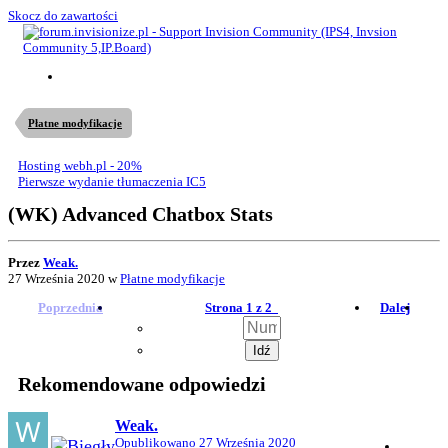
Skocz do zawartości
Płatne modyfikacje
Hosting webh.pl - 20%
Pierwsze wydanie tłumaczenia IC5
(WK) Advanced Chatbox Stats
Przez
Weak.
27 Września 2020
w
Płatne modyfikacje
Poprzednia
Strona 1 z 2
Dalej
Rekomendowane odpowiedzi
Weak.
Opublikowano
27 Września 2020