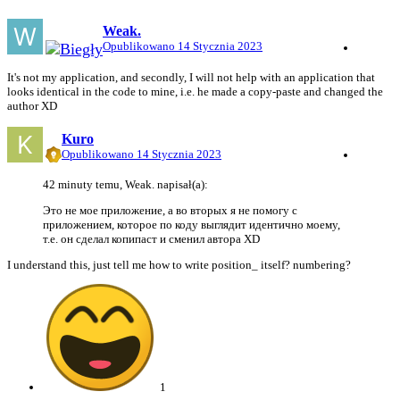
Weak.
Opublikowano
14 Stycznia 2023
It's not my application, and secondly, I will not help with an application that
looks identical in the code to mine, i.e. he made a copy-paste and changed the
author XD
Kuro
Opublikowano
14 Stycznia 2023
42 minuty temu, Weak. napisał(a):
Это не мое приложение, а во вторых я не помогу с
приложением, которое по коду выглядит идентично моему,
т.е. он сделал копипаст и сменил автора XD
I understand this, just tell me how to write position_ itself? numbering?
1