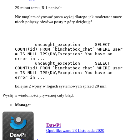
29 minut temu, R.1 napisał:
Nie mogłem edytować posta wyżej dlatego jak moderator może
niech połączy obydwa posty z góry dziękuję!
	uncaught_exception	SELECT 
COUNT(id) FROM `bimchatbox_chat` WHERE user 
= IS NULL IPS\Db\Exception: You have an 
error in ...

	uncaught_exception	SELECT 
COUNT(id) FROM `bimchatbox_chat` WHERE user 
= IS NULL IPS\Db\Exception: You have an 
error in ...
kolejne 2 wpisy w logach systemowych sprzed 20 min
Wyślij w wiadomości prywatnej cały błąd.
Manager
DawPi
Opublikowano
23 Listopada 2020