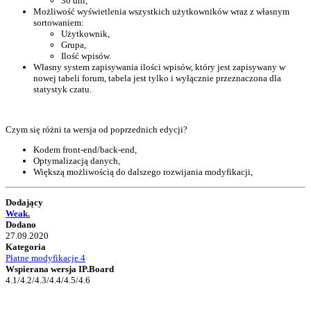
30 dni,
Możliwość wyświetlenia wszystkich użytkowników wraz z własnym
sortowaniem:
Użytkownik,
Grupa,
Ilość wpisów.
Własny system zapisywania ilości wpisów, który jest zapisywany w
nowej tabeli forum, tabela jest tylko i wyłącznie przeznaczona dla
statystyk czatu.
Czym się różni ta wersja od poprzednich edycji?
Kodem front-end/back-end,
Optymalizacją danych,
Większą możliwością do dalszego rozwijania modyfikacji,
Dodający
Weak.
Dodano
27.09.2020
Kategoria
Płatne modyfikacje 4
Wspierana wersja IP.Board
4.1/4.2/4.3/4.4/4.5/4.6