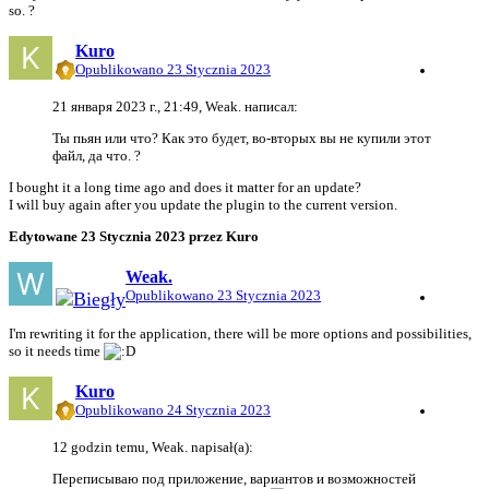
so.
?
Kuro
Opublikowano
23 Stycznia 2023
21 января 2023 г., 21:49, Weak.
написал:
Ты пьян или что?
Как это будет, во-вторых вы не купили этот
файл, да что.
?
I bought it a long time ago and does it matter for an update?
I will buy again after you update the plugin to the current version.
Edytowane
23 Stycznia 2023
przez Kuro
Weak.
Opublikowano
23 Stycznia 2023
I'm rewriting it for the application, there will be more options and possibilities,
so it needs time
Kuro
Opublikowano
24 Stycznia 2023
12 godzin temu, Weak. napisał(a):
Переписываю под приложение, вариантов и возможностей