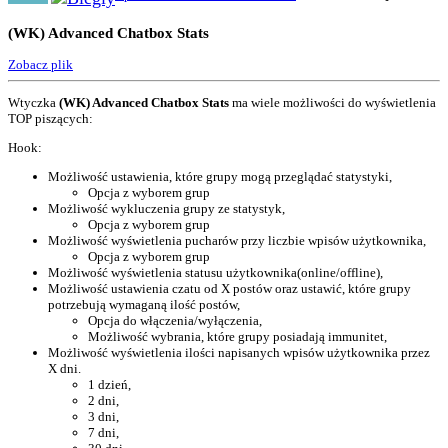
(WK) Advanced Chatbox Stats
Zobacz plik
Wtyczka
(WK) Advanced Chatbox Stats
ma wiele możliwości do wyświetlenia
TOP piszących:
Hook:
Możliwość ustawienia, które grupy mogą przeglądać statystyki,
Opcja z wyborem grup
Możliwość wykluczenia grupy ze statystyk,
Opcja z wyborem grup
Możliwość wyświetlenia pucharów przy liczbie wpisów użytkownika,
Opcja z wyborem grup
Możliwość wyświetlenia statusu użytkownika(online/offline),
Możliwość ustawienia czatu od X postów oraz ustawić, które grupy
potrzebują wymaganą ilość postów,
Opcja do włączenia/wyłączenia,
Możliwość wybrania, które grupy posiadają immunitet,
Możliwość wyświetlenia ilości napisanych wpisów użytkownika przez
X dni.
1 dzień,
2 dni,
3 dni,
7 dni,