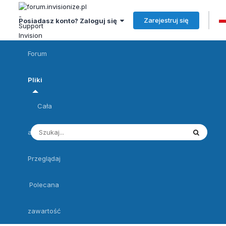
Zarejestruj się
Posiadasz konto? Zaloguj się
Forum
Pliki
Cała
aktywność
Przeglądaj
Polecana
zawartość