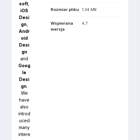
soft
,
Rozmiar pliku
1.34 MB
iOS
Desi
Wspierana
4.7
gn
,
wersja
Andr
oid
Desi
gn
and
Goog
le
Desi
gn
.
We
have
also
introd
uced
many
intere