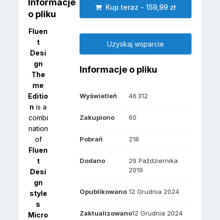
Informacje
Kup teraz - 159,99 zł
o pliku
Fluen
t
Uzyskaj wsparcie
Desi
gn
Informacje o pliku
The
me
Editio
Wyświetleń
46 312
n
is a
combi
Zakupiono
60
nation
of
Pobrań
218
Fluen
t
Dodano
29 Października
2019
Desi
gn
Opublikowano
12 Grudnia 2024
style
s
Zaktualizowano
12 Grudnia 2024
Micro