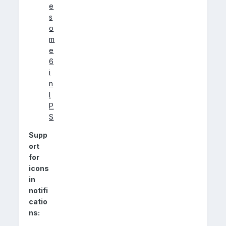
e
s
o
m
e
6
i
n
I
P
S
Supp
ort
for
icons
in
notifi
catio
ns: