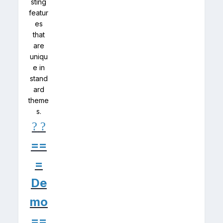
sting
featur
es
that
are
uniqu
e in
stand
ard
theme
s.
?
?
==
=
De
mo
==