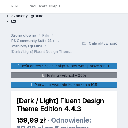
Pliki
Regulamin sklepu
Szablony i grafika
Strona główna
Pliki
IPS Community Suite (4.x)
Cała aktywność
Szablony i grafika
[Dark / Light] Fluent Design Theme Edition
Jeśli chcesz zgłosić błąd w naszym spolszczeniu..
Hosting webh.pl - 20%
Pierwsze wydanie tłumaczenia IC5
[Dark / Light] Fluent Design
Theme Edition 4.4.3
159,99 zł
· Odnowienie: