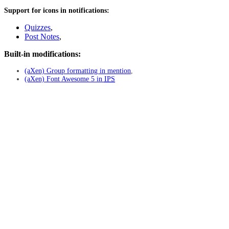
Support for icons in notifications:
Quizzes
,
Post Notes
,
Built-in modifications:
(aXen) Group formatting in mention
,
(aXen) Font Awesome 5 in
IPS