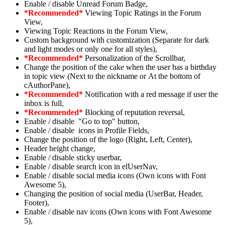
Enable / disable Unread Forum Badge,
*Recommended*
Viewing Topic Ratings in the Forum
View,
Viewing Topic Reactions in the Forum View,
Custom background with customization (Separate for dark
and light modes or only one for all styles),
*Recommended*
Personalization of the Scrollbar,
Change the position of the cake when the user has a birthday
in topic view (Next to the nickname or At the bottom of
cAuthorPane),
*Recommended*
Notification with a red message if user the
inbox is full,
*Recommended*
Blocking of reputation reversal,
Enable / disable "Go to top" button,
Enable / disable icons in Profile Fields,
Change the position of the logo (Right, Left, Center),
Header height change,
Enable / disable sticky userbar,
Enable / disable search icon in elUserNav,
Enable / disable social media icons (Own icons with Font
Awesome 5),
Changing the position of social media (UserBar, Header,
Footer),
Enable / disable nav icons (Own icons with Font Awesome
5),