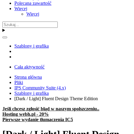
Polecana zawartość
Więcej
Więcej
Szablony i grafika
Cała aktywność
Strona główna
Pliki
IPS Community Suite (4.x)
Szablony i grafika
[Dark / Light] Fluent Design Theme Edition
Jeśli chcesz zgłosić błąd w naszym spolszczeniu..
Hosting webh.pl - 20%
Pierwsze wydanie tłumaczenia IC5
[Dark / Light] Fluent Design