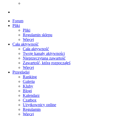
Forum
Pliki
Pliki
Regulamin sklepu
Więcej
Cała aktywność
Cała aktywność
Twoje kanały aktywności
Nieprzeczytana zawartość
Zawartość, którą rozpocząłeś
Więcej
Przeglądaj
Ranking
Galeria
Kluby
Blogi
Kalendarz
Czatbox
Użytkownicy online
Regulamin
Więcej