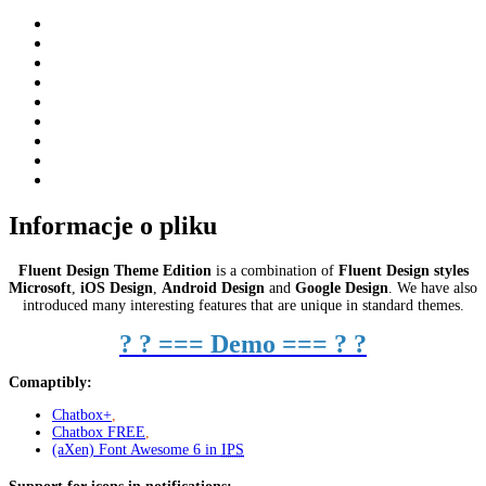
Informacje o pliku
Fluent Design Theme Edition
is a combination of
Fluent Design styles
Microsoft
,
iOS Design
,
Android Design
and
Google Design
. We have also
introduced many interesting features that are unique in standard themes.
?
?
=== Demo ===
?
?
Comaptibly
:
Chatbox+
,
Chatbox FREE
,
(aXen) Font Awesome 6 in
IPS