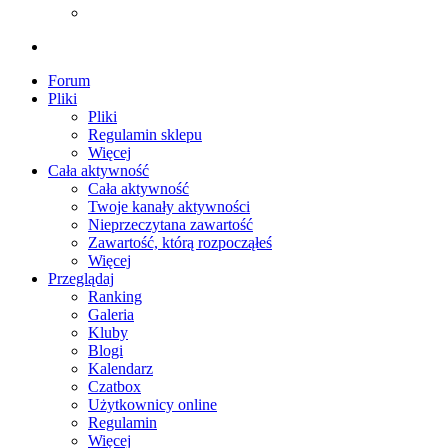
Forum
Pliki
Pliki
Regulamin sklepu
Więcej
Cała aktywność
Cała aktywność
Twoje kanały aktywności
Nieprzeczytana zawartość
Zawartość, którą rozpocząłeś
Więcej
Przeglądaj
Ranking
Galeria
Kluby
Blogi
Kalendarz
Czatbox
Użytkownicy online
Regulamin
Więcej