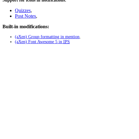
Support for icons in notifications:
Quizzes
,
Post Notes
,
Built-in modifications:
(aXen) Group formatting in mention
,
(aXen) Font Awesome 5 in
IPS