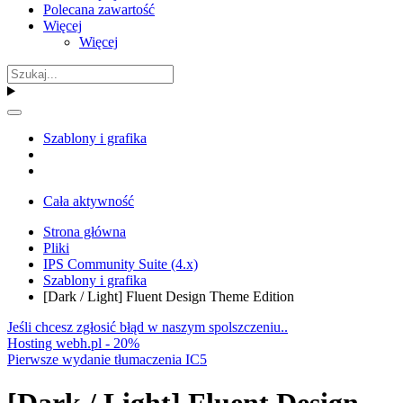
Polecana zawartość
Więcej
Więcej
Szablony i grafika
Cała aktywność
Strona główna
Pliki
IPS Community Suite (4.x)
Szablony i grafika
[Dark / Light] Fluent Design Theme Edition
Jeśli chcesz zgłosić błąd w naszym spolszczeniu..
Hosting webh.pl - 20%
Pierwsze wydanie tłumaczenia IC5
[Dark / Light] Fluent Design