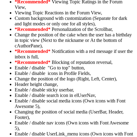
*Recommended*
Viewing Topic Ratings in the Forum
View,
Viewing Topic Reactions in the Forum View,
Custom background with customization (Separate for dark
and light modes or only one for all styles),
*Recommended*
Personalization of the Scrollbar,
Change the position of the cake when the user has a birthday
in topic view (Next to the nickname or At the bottom of
cAuthorPane),
*Recommended*
Notification with a red message if user the
inbox is full,
*Recommended*
Blocking of reputation reversal,
Enable / disable "Go to top" button,
Enable / disable icons in Profile Fields,
Change the position of the logo (Right, Left, Center),
Header height change,
Enable / disable sticky userbar,
Enable / disable search icon in elUserNav,
Enable / disable social media icons (Own icons with Font
Awesome 5),
Changing the position of social media (UserBar, Header,
Footer),
Enable / disable nav icons (Own icons with Font Awesome
5),
Enable / disable UserLink_menu icons (Own icons with Font