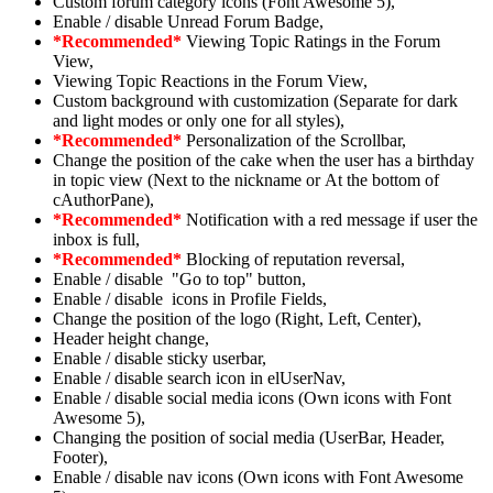
Custom forum category icons (Font Awesome 5),
Enable / disable Unread Forum Badge,
*Recommended*
Viewing Topic Ratings in the Forum
View,
Viewing Topic Reactions in the Forum View,
Custom background with customization (Separate for dark
and light modes or only one for all styles),
*Recommended*
Personalization of the Scrollbar,
Change the position of the cake when the user has a birthday
in topic view (Next to the nickname or At the bottom of
cAuthorPane),
*Recommended*
Notification with a red message if user the
inbox is full,
*Recommended*
Blocking of reputation reversal,
Enable / disable "Go to top" button,
Enable / disable icons in Profile Fields,
Change the position of the logo (Right, Left, Center),
Header height change,
Enable / disable sticky userbar,
Enable / disable search icon in elUserNav,
Enable / disable social media icons (Own icons with Font
Awesome 5),
Changing the position of social media (UserBar, Header,
Footer),
Enable / disable nav icons (Own icons with Font Awesome