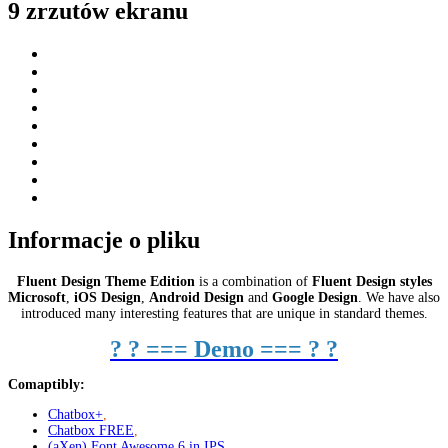
9 zrzutów ekranu
Informacje o pliku
Fluent Design Theme Edition
is a combination of
Fluent Design styles
Microsoft
,
iOS Design
,
Android Design
and
Google Design
. We have also
introduced many interesting features that are unique in standard themes.
?
?
=== Demo ===
?
?
Comaptibly
:
Chatbox+
,
Chatbox FREE
,
(aXen) Font Awesome 6 in
IPS