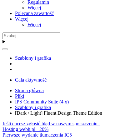
Regulamin
Więcej
Polecana zawartość
Więcej
Więcej
Szablony i grafika
Cała aktywność
Strona główna
Pliki
IPS Community Suite (4.x)
Szablony i grafika
[Dark / Light] Fluent Design Theme Edition
Jeśli chcesz zgłosić błąd w naszym spolszczeniu..
Hosting webh.pl - 20%
Pierwsze wydanie tłumaczenia IC5