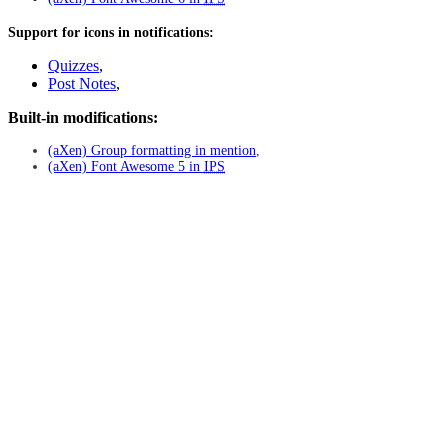
Support for icons in notifications:
Quizzes
,
Post Notes
,
Built-in modifications:
(aXen) Group formatting in mention
,
(aXen) Font Awesome 5 in
IPS