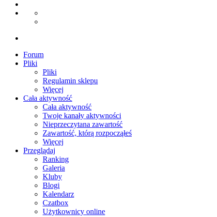
Forum
Pliki
Pliki
Regulamin sklepu
Więcej
Cała aktywność
Cała aktywność
Twoje kanały aktywności
Nieprzeczytana zawartość
Zawartość, którą rozpocząłeś
Więcej
Przeglądaj
Ranking
Galeria
Kluby
Blogi
Kalendarz
Czatbox
Użytkownicy online