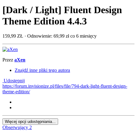
[Dark / Light] Fluent Design
Theme Edition 4.4.3
159,99 ZŁ
· Odnowienie: 69,99 zł co 6 miesięcy
Przez
aXen
Znajdź inne pliki tego autora
Udostępnij
https://forum.invisionize.pl/files/file/794-dark-light-fluent-design-
theme-edition/
Więcej opcji udostępniania...
Obserwujący
2