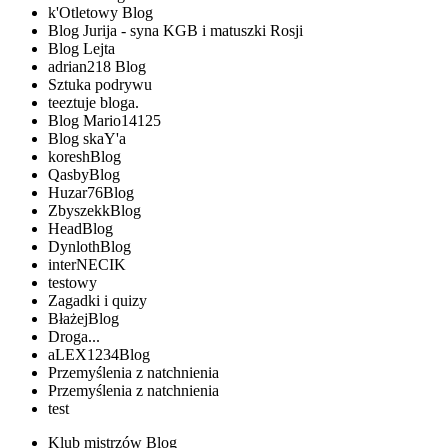
k'Otletowy Blog
Blog Jurija - syna KGB i matuszki Rosji
Blog Lejta
adrian218 Blog
Sztuka podrywu
teeztuje bloga.
Blog Mario14125
Blog skaY'a
koreshBlog
QasbyBlog
Huzar76Blog
ZbyszekkBlog
HeadBlog
DynlothBlog
interNECIK
testowy
Zagadki i quizy
BłażejBlog
Droga...
aLEX1234Blog
Przemyślenia z natchnienia
Przemyślenia z natchnienia
test
Klub mistrzów Blog