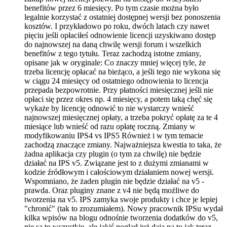
benefitów przez 6 miesięcy. Po tym czasie można było
legalnie korzystać z ostatniej dostępnej wersji bez ponoszenia
kosztów. I przykładowo po roku, dwóch latach czy nawet
pięciu jeśli opłaciłeś odnowienie licencji uzyskiwano dostęp
do najnowszej na daną chwilę wersji forum i wszelkich
benefitów z tego tytułu. Teraz zachodzą istotne zmiany,
opisane jak w oryginale: Co znaczy mniej więcej tyle, że
trzeba licencję opłacać na bieżąco, a jeśli tego nie wykona się
w ciągu 24 miesięcy od ostatniego odnowienia to licencja
przepada bezpowrotnie. Przy płatności miesięcznej jeśli nie
opłaci się przez okres np. 4 miesięcy, a potem taką chęć się
wykaże by licencję odnowić to nie wystarczy wnieść
najnowszej miesięcznej opłaty, a trzeba pokryć opłatę za te 4
miesiące lub wnieść od razu opłatę roczną. Zmiany w
modyfikowaniu IPS4 vs IPS5 Również i w tym temacie
zachodzą znaczące zmiany. Najważniejsza kwestia to taka, że
żadna aplikacja czy plugin (o tym za chwilę) nie będzie
działać na IPS v5. Związane jest to z dużymi zmianami w
kodzie źródłowym i całościowym działaniem nowej wersji.
Wspomniano, że żaden plugin nie będzie działać na v5 -
prawda. Oraz pluginy znane z v4 nie będą możliwe do
tworzenia na v5. IPS zamyka swoje produkty i chce je lepiej
"chronić" (tak to zrozumiałem). Nowy pracownik IPSu wydał
kilka wpisów na blogu odnośnie tworzenia dodatków do v5,
nie są to wszystkie, ale jakiś pogląd już dają na to jak teraz