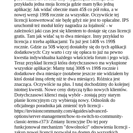
przykładu jedna moja licencja gdzie mam tylko jedną
aplikację: Jak widać obecnie mam 45$ co pół roku, a w
nowej wersji 199$ rocznie za wszystkie. Oczywiście tej
licencji konwertować nie będę gdyż nie jest to opłacalne. IPS
uruchomił też moduł który nagradza za lojalność - w
zależności jaki czas jest się klientem to dostaje się czas licencji
gratis. Tam jak widać są to dwa miesiące. Inny przykład to
licencja z trzeba aplikacjami: Tu już jest 140$ vs 199$
rocznie. Gdzie za 50$ więcej dostałoby się do tych aplikacji
dodatkowych: Czy warto i czy się opłaca to już na pewno
kwestia indywidualna każdego właściciela forum i jego wizji.
Teraz przykład licencji która dotychczasowo ma wykupione
wszystkie aplikacje: Mamy tutaj 300$ vs 199$ rocznie i
dodatkowe dwa miesiące (notabene jeszcze nie widziałem by
ktoś dostał inną ofertę niż te dwa miesiące). Różnica jest
znacząca. Oczywiście na plus. I tutaj dochodzimy do kolejnej
istotnej kwestii. Nowe ceny dotyczą tylko nowych klientów.
Dotychczasowi klienci mają wybór - zostają przy starym
planie licencyjnym czy wybierają nowy. Odnośnik do
oficjalnego poradnika jak zmienić tryb licencji -
https://invisioncommunity.com/4guides/advanced-
options/server-management/how-to-switch-to-community-
classic-terms-r373/ Zmiany licencyjne Do tej pory
funkcjonował mechanizm "dowolności" odnowienia licencji -
zakup nowej licencji pozwalał na dostęp do wszystkich