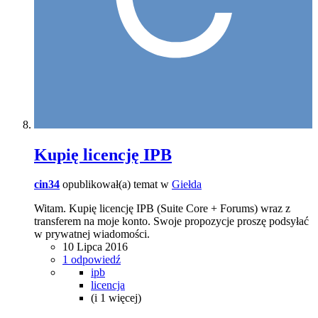
Kupię licencję IPB
cin34
opublikował(a) temat w
Giełda
Witam. Kupię licencję IPB (Suite Core + Forums) wraz z
transferem na moje konto. Swoje propozycje proszę podsyłać
w prywatnej wiadomości.
10 Lipca 2016
1 odpowiedź
ipb
licencja
(i 1 więcej)