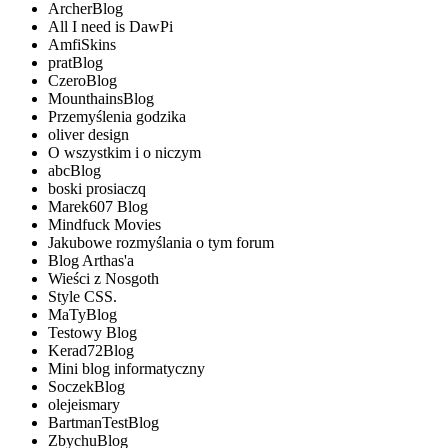
ArcherBlog
All I need is DawPi
AmfiSkins
pratBlog
CzeroBlog
MounthainsBlog
Przemyślenia godzika
oliver design
O wszystkim i o niczym
abcBlog
boski prosiaczq
Marek607 Blog
Mindfuck Movies
Jakubowe rozmyślania o tym forum
Blog Arthas'a
Wieści z Nosgoth
Style CSS.
MaTyBlog
Testowy Blog
Kerad72Blog
Mini blog informatyczny
SoczekBlog
olejeismary
BartmanTestBlog
ZbychuBlog