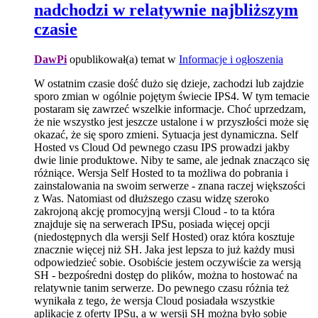
nadchodzi w relatywnie najbliższym
czasie
DawPi
opublikował(a) temat w
Informacje i ogłoszenia
W ostatnim czasie dość dużo się dzieje, zachodzi lub zajdzie
sporo zmian w ogólnie pojętym świecie IPS4. W tym temacie
postaram się zawrzeć wszelkie informacje. Choć uprzedzam,
że nie wszystko jest jeszcze ustalone i w przyszłości może się
okazać, że się sporo zmieni. Sytuacja jest dynamiczna. Self
Hosted vs Cloud Od pewnego czasu IPS prowadzi jakby
dwie linie produktowe. Niby te same, ale jednak znacząco się
różniące. Wersja Self Hosted to ta możliwa do pobrania i
zainstalowania na swoim serwerze - znana raczej większości
z Was. Natomiast od dłuższego czasu widzę szeroko
zakrojoną akcję promocyjną wersji Cloud - to ta która
znajduje się na serwerach IPSu, posiada więcej opcji
(niedostępnych dla wersji Self Hosted) oraz która kosztuje
znacznie więcej niż SH. Jaka jest lepsza to już każdy musi
odpowiedzieć sobie. Osobiście jestem oczywiście za wersją
SH - bezpośredni dostęp do plików, można to hostować na
relatywnie tanim serwerze. Do pewnego czasu różnia też
wynikała z tego, że wersja Cloud posiadała wszystkie
aplikacje z oferty IPSu, a w wersji SH można było sobie