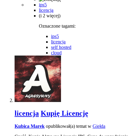
ips5
licencja
(i 2 więcej)
Oznaczone tagami:
ips5
licencja
self hosted
cloud
licencja
Kupię Licencję
Kubica Marek
opublikował(a) temat w
Giełda