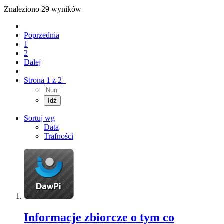
Znaleziono 29 wyników
Poprzednia
1
2
Dalej
Strona 1 z 2
Sortuj wg
Data
Trafności
Informacje zbiorcze o tym co