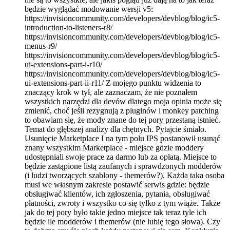
będzie wyglądać modowanie wersji v5:
https://invisioncommunity.com/developers/devblog/blog/ic5-
introduction-to-listeners-r8/
https://invisioncommunity.com/developers/devblog/blog/ic5-
menus-r9/
https://invisioncommunity.com/developers/devblog/blog/ic5-
ui-extensions-part-i-r10/
https://invisioncommunity.com/developers/devblog/blog/ic5-
ui-extensions-part-ii-r11/ Z mojego punktu widzenia to
znaczący krok w tył, ale zaznaczam, że nie poznałem
wszystkich narzędzi dla devów dlatego moja opinia może się
zmienić, choć jeśli rezygnują z pluginów i monkey patching
to obawiam się, że mody znane do tej pory przestaną istnieć.
Temat do głębszej analizy dla chętnych. Pytajcie śmiało.
Usunięcie Marketplace I na tym polu IPS postanowił usunąć
znany wszystkim Marketplace - miejsce gdzie moddery
udostępniali swoje prace za darmo lub za opłatą. Miejsce to
będzie zastąpione listą zaufanych i sprawdzonych modderów
(i ludzi tworzących szablony - themerów?). Każda taka osoba
musi we własnym zakresie postawić serwis gdzie: będzie
obsługiwać klientów, ich zgłoszenia, pytania, obsługiwać
płatności, zwroty i wszystko co się tylko z tym wiąże. Także
jak do tej pory było takie jedno miejsce tak teraz tyle ich
będzie ile modderów i themerów (nie lubię tego słowa). Czy