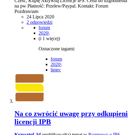
Cześć, Kupię Aktywną Licencje IPS. Cena do uzgodnienia
na pw Płatność: Przelew/Paypal. Kontakt: Forum
Pozdrawiam
24 Lipca 2020
2 odpowiedzi
forum
2020\
(i 1 więcej)
Oznaczone tagami:
forum
2020\
lipiec
Na co zwrócić uwagę przy odkupieni
licencji IPB
Krzysztof_kf
opublikował(a) temat w
Rozmowy o IPS