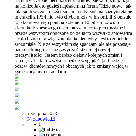
to dobrze czy źle niech każdy zastanowi się sam. Konkluzja
na koniec Jak to gdzieś napisałem na forum "Idzie nowe" tak
takiego trzęsienia i ilości zmian praktycznie na każdym etapie
interakcji z IPS4 nie było chyba nigdy w historii. IPS opisuje
to jako nową erę i plan na kolejne 5-10 lat ich rozwoju i
kierunku biznesowego także muszą mieć to przemyślane i
przede wszystkim obliczone bo de facto wszystko sprowadza
się do biznesu, a więc zarabiania pieniędzy. Jest to zupełnie
zrozumiałe. Nie ze wszystkim się zgadzam, ale nie pozostaje
nam nic innego jak przyzwyczaić się do tej nowej
rzeczywistości. Jestem bardzo ciekaw kolejnych zmian i
samego v5 jak to wszystko będzie wyglądać, jaki będzie
odzew klientów nowych i obecnych jak te zmiany wejdą w
życie oficjalnymi kanałami.
5 Sierpnia 2023
94 odpowiedzi
6