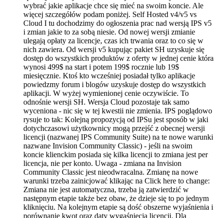
wybrać jakie aplikacje chce się mieć na swoim koncie. Ale
więcej szczegółów podam poniżej. Self Hosted v4/v5 vs
Cloud I tu dochodzimy do ogłoszenia prac nad wersją IPS v5
i zmian jakie to za sobą niesie. Od nowej wersji zmianie
ulegają opłaty za licencje, czas ich trwania oraz to co się w
nich zawiera. Od wersji v5 kupując pakiet SH uzyskuje się
dostęp do wszystkich produktów z oferty w jednej cenie która
wynosi 499$ na start i potem 199$ rocznie lub 19$
miesięcznie. Ktoś kto wcześniej posiadał tylko aplikacje
powiedzmy forum i blogów uzyskuje dostęp do wszystkich
aplikacji. W wyżej wymienionej cenie oczywiście. To
odnośnie wersji SH. Wersja Cloud pozostaje tak samo
wyceniona - nic się w tej kwestii nie zmienia. IPS poglądowo
rysuje to tak: Kolejną propozycją od IPSu jest sposób w jaki
dotychczasowi użytkownicy mogą przejść z obecnej wersji
licencji (nazwanej IPS Community Suite) na te nowe warunki
nazwane Invision Community Classic) - jeśli na swoim
koncie klienckim posiada się kilka licencji to zmiana jest per
licencja, nie per konto. Uwaga - zmiana na Invision
Community Classic jest nieodwracalna. Zmianę na nowe
warunki trzeba zainicjować klikając na Click here to change:
Zmiana nie jest automatyczna, trzeba ją zatwierdzić w
następnym etapie także bez obaw, że dzieje się to po jednym
kliknięciu. Na kolejnym etapie są dość obszerne wyjaśnienia i
porównanie kwot oraz daty wygaśnięcia licencji. Dla