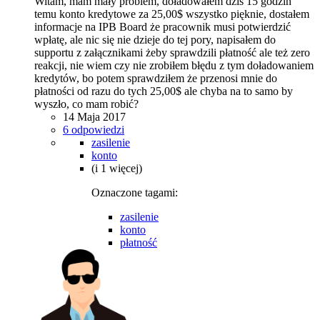
Witam, mam mały problem, doładowałem dziś 15 godzin
temu konto kredytowe za 25,00$ wszystko pięknie, dostałem
informacje na IPB Board że pracownik musi potwierdzić
wpłatę, ale nic się nie dzieje do tej pory, napisałem do
supportu z załącznikami żeby sprawdzili płatność ale też zero
reakcji, nie wiem czy nie zrobiłem błędu z tym doładowaniem
kredytów, bo potem sprawdziłem że przenosi mnie do
płatności od razu do tych 25,00$ ale chyba na to samo by
wyszło, co mam robić?
14 Maja 2017
6 odpowiedzi
zasilenie
konto
(i 1 więcej)
Oznaczone tagami:
zasilenie
konto
płatność