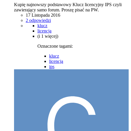
Kupię najnowszy podstawowy Klucz licencyjny IPS czyli
zawierający samo forum. Proszę pisać na PW.
17 Listopada 2016
2 odpowiedzi
klucz
licencja
(i 1 więcej)
Oznaczone tagami:
klucz
licencja
ips