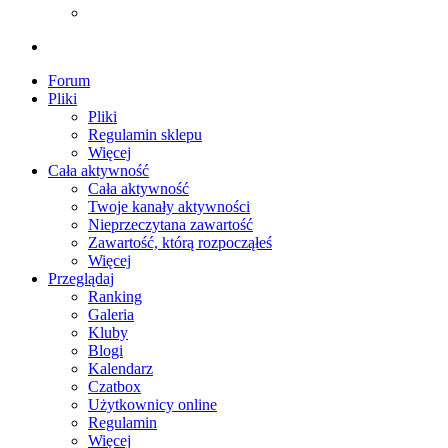
Forum
Pliki
Pliki
Regulamin sklepu
Więcej
Cała aktywność
Cała aktywność
Twoje kanały aktywności
Nieprzeczytana zawartość
Zawartość, którą rozpocząłeś
Więcej
Przeglądaj
Ranking
Galeria
Kluby
Blogi
Kalendarz
Czatbox
Użytkownicy online
Regulamin
Więcej