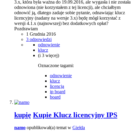
3.x, która była ważna do 19.09.2016, ale wygasła i nie została
odnowiona (nie korzystałem z tej licencji), ale chciałbym
odnowić ją, dlatego zadaje sobie pytanie, odnawiając klucz
licencyjny (nadany na wersje 3.x) będę mógł korzystać z
wersji 4.1.x (najnowszej) bez dodatkowych opłat?
Pozdrawiam
1 Grudnia 2016
3 odpowiedzi
odnowienie
klucz
(i 3 więcej)
Oznaczone tagami:
odnowienie
klucz
licencja
ip board
board
kupię
Kupie Klucz licencyjny IPS
namo
opublikował(a) temat w
Giełda