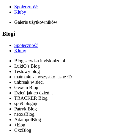
Społeczność
Kluby
Galerie użytkowników
Blogi
Społeczność
Kluby
Blog serwisu invisionize.pl
LukiQ's Blog
Testowy blog
matma4u - i wszystko jasne :D
unbreak w sieci
Gexem Blog
Dzień jak co dzień...
TRACKER Blog
sp69 bloguje
Patryk Blog
neoxsBlog
AdampolBlog
+blog
CxzBlog