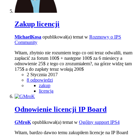
Zakup licencji
MichaelKosa
opublikował(a) temat w
Rozmowy o IPS
Community
Witam, zbytnio nie rozumiem tego co oni teraz odwalili, mam
zapłacić za forum 100$ + następne 100$ za 6 miesiecy a
odnowienie 25$ z tego co zrozumiałem?, na górze widzę tam
175$ a do zapłaty teraz wołają 200$
2 Stycznia 2017
8 odpowiedzi
zakup
licencja
Odnowienie licencji IP Board
GMroK
opublikował(a) temat w
Ogólny support IPS4
Witam, bardzo dawno temu zakupiłem licencje na IP Board