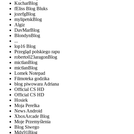
KucharBlog
fEliss Blog Bluks
jozefgBlog
mylipetskBlog
Algiz
DavMarBlog
BlondynBlog
...
lop16 Blog
Przegląd polskiego rapu
roberto023aragonBlog
mictlanBlog
mictlanBlog
Lomek Notepad
Filmoteka godzika
blog piwowara Adriana
Official CS HD
Official CS HD
Hosiek
Moja Perelka
News Android
XboxArcade Blog
Moje Przemyślenia
Blog Siwego
Mdx91Blog