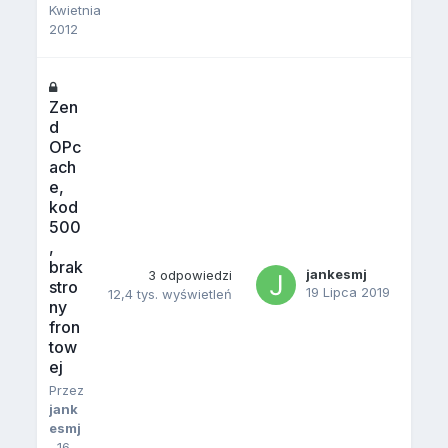
Kwietnia
2012
Zen
d
OPc
ach
e,
kod
500
,
brak
jankesmj
3
odpowiedzi
stro
19 Lipca 2019
12,4 tys.
wyświetleń
ny
fron
tow
ej
Przez
jank
esmj
,
16