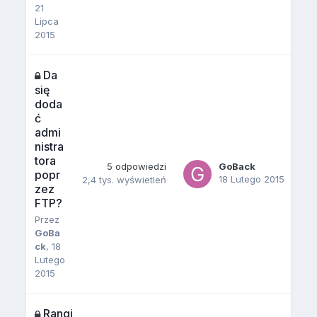
21
Lipca
2015
Da
się
doda
ć
admi
nistra
tora
5
odpowiedzi
GoBack
popr
18 Lutego 2015
2,4 tys.
wyświetleń
zez
FTP?
Przez
GoBa
ck
,
18
Lutego
2015
Rangi