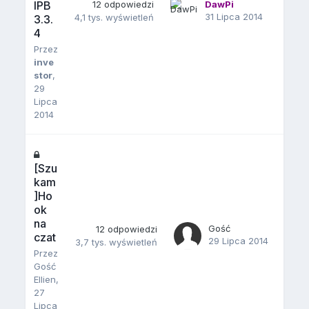
IPB
12
odpowiedzi
DawPi
31 Lipca 2014
4,1 tys.
wyświetleń
3.3.
4
Przez
inve
stor
,
29
Lipca
2014
[Szu
kam
]Ho
ok
na
Gość
12
odpowiedzi
czat
29 Lipca 2014
3,7 tys.
wyświetleń
Przez
Gość
Ellien,
27
Lipca