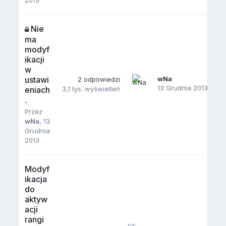
Nie
ma
modyf
ikacji
w
ustawi
wNa
2
odpowiedzi
13 Grudnia 2013
eniach
3,1 tys.
wyświetleń
.
Przez
wNa
,
13
Grudnia
2013
Modyf
ikacja
do
aktyw
acji
rangi