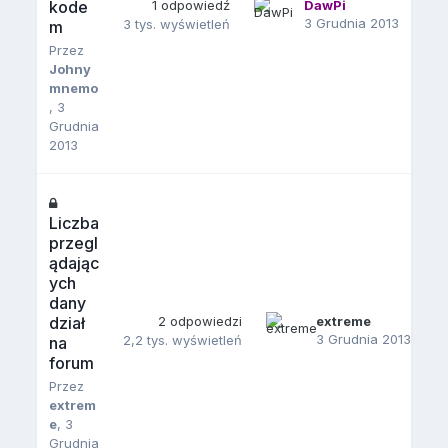
kode
1
odpowiedź
DawPi
3 Grudnia 2013
3 tys.
wyświetleń
m
Przez
Johny
mnemo
,
3
Grudnia
2013
Liczba
przegl
ądając
ych
dany
dział
2
odpowiedzi
extreme
3 Grudnia 2013
2,2 tys.
wyświetleń
na
forum
Przez
extrem
e
,
3
Grudnia