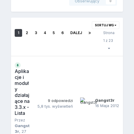
Obserwujący
0
SORTUJ WG
1
2
3
4
5
6
DALEJ
Strona
1 z 23
Aplika
cje i
moduł
y
działaj
Gangst3r
ące na
9
odpowiedzi
16 Maja 2012
5,8 tys.
wyświetleń
3.3.x -
Lista
Przez
Gangst
3r
,
27