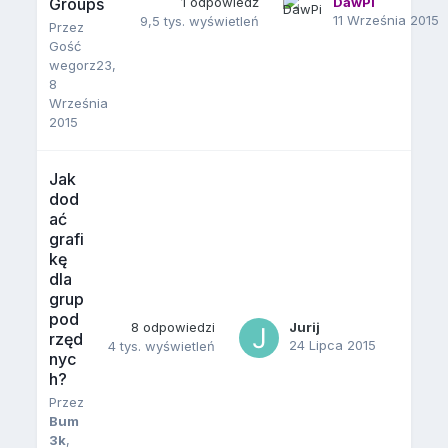
Groups
1
odpowiedź
DawPi
11 Września 2015
9,5 tys.
wyświetleń
Przez
Gość
wegorz23,
8
Września
2015
Jak
dod
ać
grafi
kę
dla
grup
pod
8
odpowiedzi
Jurij
rzęd
24 Lipca 2015
4 tys.
wyświetleń
nyc
h?
Przez
Bum
3k
,