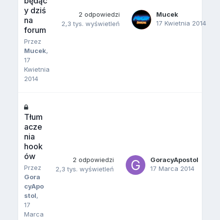
będąc
y dziś
2
odpowiedzi
Mucek
na
17 Kwietnia 2014
2,3 tys.
wyświetleń
forum
Przez
Mucek
,
17
Kwietnia
2014
Tłum
acze
nia
hook
ów
2
odpowiedzi
GoracyApostol
Przez
17 Marca 2014
2,3 tys.
wyświetleń
Gora
cyApo
stol
,
17
Marca