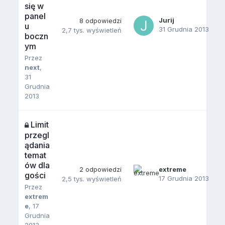
się w
panel
Jurij
8
odpowiedzi
u
31 Grudnia 2013
2,7 tys.
wyświetleń
boczn
ym
Przez
next
,
31
Grudnia
2013
Limit
przegl
ądania
temat
ów dla
2
odpowiedzi
extreme
gości
17 Grudnia 2013
2,5 tys.
wyświetleń
Przez
extrem
e
,
17
Grudnia
2013