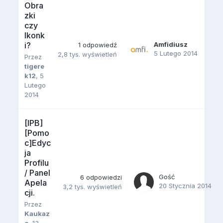
Obra
zki
czy
Ikonk
i?
Amfidiusz
1
odpowiedź
5 Lutego 2014
2,8 tys.
wyświetleń
Przez
tigere
k12
,
5
Lutego
2014
[IPB]
[Pomo
c]Edyc
ja
Profilu
/ Panel
Gość
6
odpowiedzi
Apela
20 Stycznia 2014
3,2 tys.
wyświetleń
cji.
Przez
Kaukaz
o
,
13