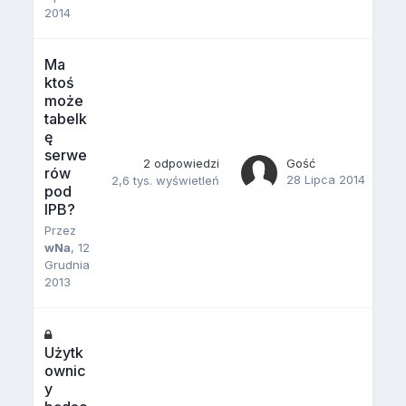
2014
Ma
ktoś
może
tabelk
ę
serwe
2
odpowiedzi
Gość
rów
28 Lipca 2014
2,6 tys.
wyświetleń
pod
IPB?
Przez
wNa
,
12
Grudnia
2013
Użytk
ownic
y