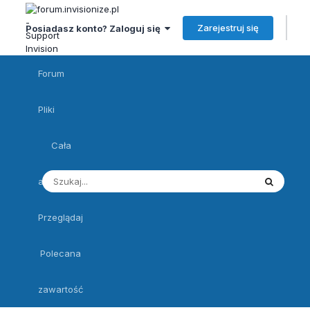
Zarejestruj się
Posiadasz konto? Zaloguj się
Forum
Pliki
Cała
aktywność
Przeglądaj
Polecana
zawartość