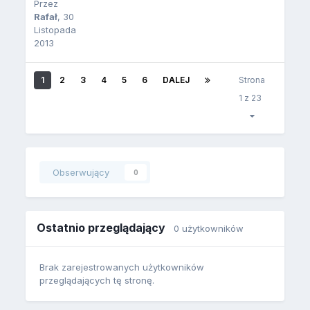
Przez
Rafał
,
30
Listopada
2013
1
2
3
4
5
6
DALEJ
Strona
1 z 23
Obserwujący
0
Ostatnio przeglądający
0 użytkowników
Brak zarejestrowanych użytkowników
przeglądających tę stronę.