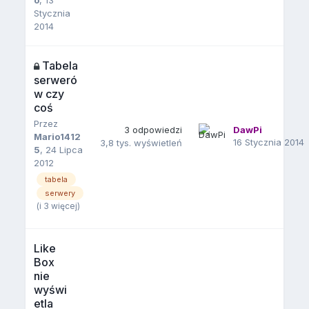
Stycznia
2014
Tabela
serweró
w czy
coś
Przez
3
odpowiedzi
DawPi
Mario1412
16 Stycznia 2014
3,8 tys.
wyświetleń
5
,
24 Lipca
2012
tabela
serwery
(i 3 więcej)
Like
Box
nie
wyświ
etla