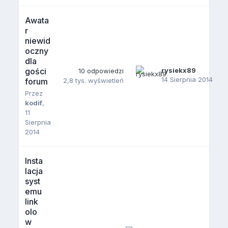
Awata
r
niewid
oczny
dla
gości
rysiekx89
10
odpowiedzi
14 Sierpnia 2014
forum
2,8 tys.
wyświetleń
Przez
kodif
,
11
Sierpnia
2014
Insta
lacja
syst
emu
link
olo
w